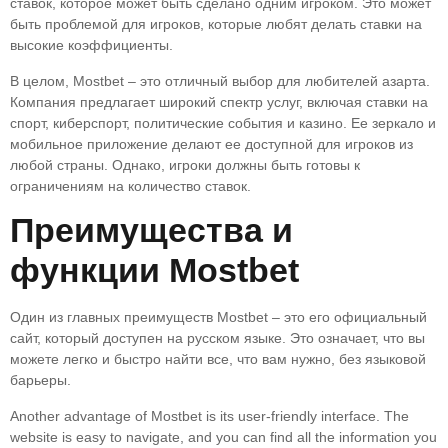
ставок, которое может быть сделано одним игроком. Это может
быть проблемой для игроков, которые любят делать ставки на
высокие коэффициенты.
В целом, Mostbet – это отличный выбор для любителей азарта.
Компания предлагает широкий спектр услуг, включая ставки на
спорт, киберспорт, политические события и казино. Ее зеркало и
мобильное приложение делают ее доступной для игроков из
любой страны. Однако, игроки должны быть готовы к
ограничениям на количество ставок.
Преимущества и
функции Mostbet
Один из главных преимуществ Mostbet – это его официальный
сайт, который доступен на русском языке. Это означает, что вы
можете легко и быстро найти все, что вам нужно, без языковой
барьеры.
Another advantage of Mostbet is its user-friendly interface. The
website is easy to navigate, and you can find all the information you