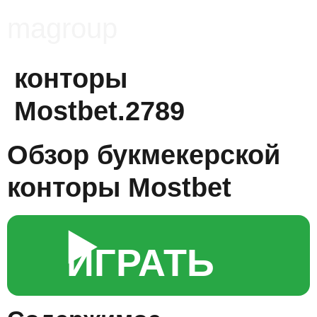
magroup
конторы
Mostbet.2789
Обзор букмекерской
конторы Mostbet
▶️
ИГРАТЬ