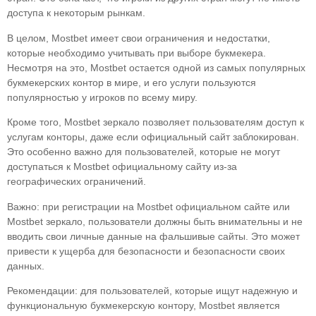
доступа к некоторым рынкам.
В целом, Mostbet имеет свои ограничения и недостатки,
которые необходимо учитывать при выборе букмекера.
Несмотря на это, Mostbet остается одной из самых популярных
букмекерских контор в мире, и его услуги пользуются
популярностью у игроков по всему миру.
Кроме того, Mostbet зеркало позволяет пользователям доступ к
услугам конторы, даже если официальный сайт заблокирован.
Это особенно важно для пользователей, которые не могут
доступаться к Mostbet официальному сайту из-за
географических ограничений.
Важно: при регистрации на Mostbet официальном сайте или
Mostbet зеркало, пользователи должны быть внимательны и не
вводить свои личные данные на фальшивые сайты. Это может
привести к ущерба для безопасности и безопасности своих
данных.
Рекомендации: для пользователей, которые ищут надежную и
функциональную букмекерскую контору, Mostbet является