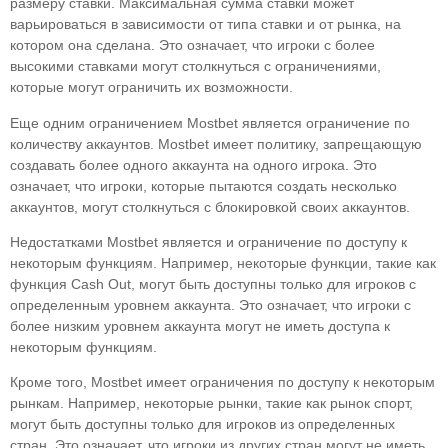
размеру ставки. Максимальная сумма ставки может
варьироваться в зависимости от типа ставки и от рынка, на
котором она сделана. Это означает, что игроки с более
высокими ставками могут столкнуться с ограничениями,
которые могут ограничить их возможности.
Еще одним ограничением Mostbet является ограничение по
количеству аккаунтов. Mostbet имеет политику, запрещающую
создавать более одного аккаунта на одного игрока. Это
означает, что игроки, которые пытаются создать несколько
аккаунтов, могут столкнуться с блокировкой своих аккаунтов.
Недостатками Mostbet является и ограничение по доступу к
некоторым функциям. Например, некоторые функции, такие как
функция Cash Out, могут быть доступны только для игроков с
определенным уровнем аккаунта. Это означает, что игроки с
более низким уровнем аккаунта могут не иметь доступа к
некоторым функциям.
Кроме того, Mostbet имеет ограничения по доступу к некоторым
рынкам. Например, некоторые рынки, такие как рынок спорт,
могут быть доступны только для игроков из определенных
стран. Это означает, что игроки из других стран могут не иметь