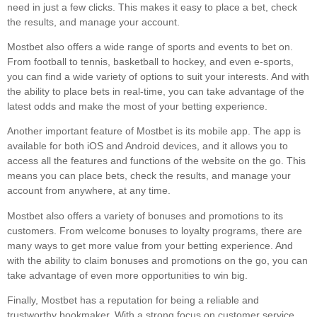
need in just a few clicks. This makes it easy to place a bet, check
the results, and manage your account.
Mostbet also offers a wide range of sports and events to bet on.
From football to tennis, basketball to hockey, and even e-sports,
you can find a wide variety of options to suit your interests. And with
the ability to place bets in real-time, you can take advantage of the
latest odds and make the most of your betting experience.
Another important feature of Mostbet is its mobile app. The app is
available for both iOS and Android devices, and it allows you to
access all the features and functions of the website on the go. This
means you can place bets, check the results, and manage your
account from anywhere, at any time.
Mostbet also offers a variety of bonuses and promotions to its
customers. From welcome bonuses to loyalty programs, there are
many ways to get more value from your betting experience. And
with the ability to claim bonuses and promotions on the go, you can
take advantage of even more opportunities to win big.
Finally, Mostbet has a reputation for being a reliable and
trustworthy bookmaker. With a strong focus on customer service