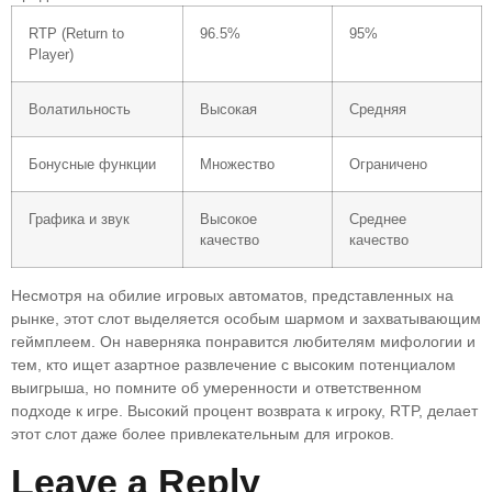
RTP (Return to
96.5%
95%
Player)
Волатильность
Высокая
Средняя
Бонусные функции
Множество
Ограничено
Графика и звук
Высокое
Среднее
качество
качество
Несмотря на обилие игровых автоматов, представленных на
рынке, этот слот выделяется особым шармом и захватывающим
геймплеем. Он наверняка понравится любителям мифологии и
тем, кто ищет азартное развлечение с высоким потенциалом
выигрыша, но помните об умеренности и ответственном
подходе к игре. Высокий процент возврата к игроку, RTP, делает
этот слот даже более привлекательным для игроков.
Leave a Reply