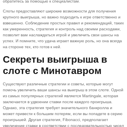
обратитесь за помощью к специалистам.
Слоты предоставляют широкие возможности для получения
крупного выигрыша, но важно подходить к игре ответственно и
взвешенно. Соблюдение простых правил и рекомендаций, таких
как умеренность, стратегия и контроль над своими расходами,
позволит вам наслаждаться игрой и увеличить свои шансы на
успех. И помните, что удача играет важную роль, но она всегда
на стороне тех, кто готов к ней.
Секреты выигрыша в
слоте с Минотавром
Существуют различные стратегии и советы, которые могут
помочь увеличить ваши шансы на выигрыш в этом слоте. Одной
из самых популярных стратегий является Martingale, которая
заключается в удвоении ставки после каждого проигрыша.
Однако, эта стратегия требует значительного банкролла и
может привести к большим потерям, если вы попадете в серию
проигрышей. Другая стратегия, Fibonacci, предполагает
увеличение ставки в соответствии с последовательностью чисел