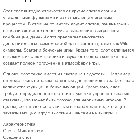
Этот слот выгодно отличается от других слотов своими
уникальными функциями и захватывающим игровым
процессом. В отличие от многих других слотов, где выигрыши
выплачиваются только в случае выпадения выигрышной
комбинации, данный слот предлагает множество
дополнительных возможностей для выигрыша, таких как Wild-
символы, Scatter и бонусные игры. Кроме того, слот отличается
высоким качеством графики и звукового сопровождения, что
создает полное погружение в атмосферу игры.
Однако, слот также имеет и некоторые недостатки. Например,
он может быть не таким понятным для новичков из-за большого
количества функций и бонусных опций. Кроме того, слот
требует определенной стратегии и умения управлять своими
ставками, что может быть сложно для неопытных игроков. В
целом, слот является отличным выбором для тех, кто ищет
захватывающую игру с высокими шансами на выигрыш.
Характеристика
Слот с Минотавром
Средний слот