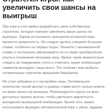
увеличить свои шансы на
выигрыш
При игре в слот важно разработать свою собственную
стратегию, которая поможет увеличить ваши шансы на
выигрыш. Одним из основных принципов успешной игры
является умеренность. Не следует делать слишком большие
ставки, особенно на первых порах. Начните с минимальной
ставки и постепенно увеличивайте ее по мере приобретения
опыта и понимания механики игры. Важно также внимательно
следить за поведением слота и отмечать, какие комбинации
символов выпадают чаще всего. Это поможет вам выбрать
оптимальную стратегию вращения барабанов.
Не стоит забывать и о настройках игры. Оптимальное
количество линий выплат и размер ставки могут сильно влиять
на ваши шансы на выигрыш. Рекомендуется играть на всех
доступных линиях выплат, чтобы увеличить вероятность
выпадения выигрышной комбинации. Кроме того, важно
использовать функцию автоматической игры с умом, задавая