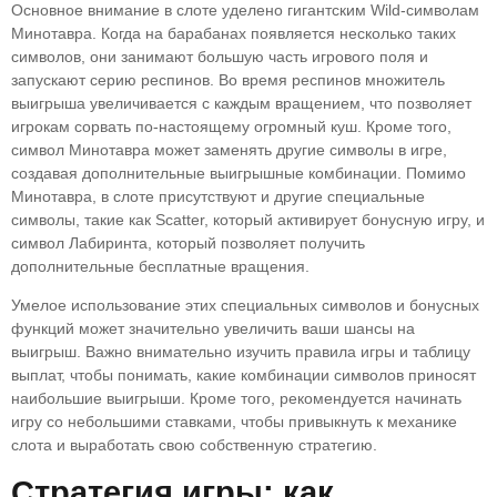
Основное внимание в слоте уделено гигантским Wild-символам
Минотавра. Когда на барабанах появляется несколько таких
символов, они занимают большую часть игрового поля и
запускают серию респинов. Во время респинов множитель
выигрыша увеличивается с каждым вращением, что позволяет
игрокам сорвать по-настоящему огромный куш. Кроме того,
символ Минотавра может заменять другие символы в игре,
создавая дополнительные выигрышные комбинации. Помимо
Минотавра, в слоте присутствуют и другие специальные
символы, такие как Scatter, который активирует бонусную игру, и
символ Лабиринта, который позволяет получить
дополнительные бесплатные вращения.
Умелое использование этих специальных символов и бонусных
функций может значительно увеличить ваши шансы на
выигрыш. Важно внимательно изучить правила игры и таблицу
выплат, чтобы понимать, какие комбинации символов приносят
наибольшие выигрыши. Кроме того, рекомендуется начинать
игру со небольшими ставками, чтобы привыкнуть к механике
слота и выработать свою собственную стратегию.
Стратегия игры: как