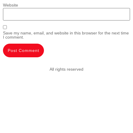
Website
Save my name, email, and website in this browser for the next time
I comment.
All rights reserved