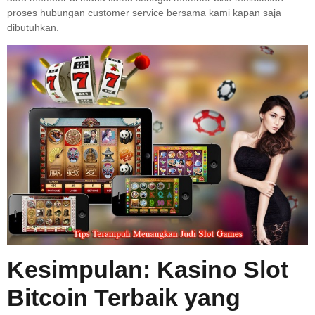
proses hubungan customer service bersama kami kapan saja
dibutuhkan.
Kesimpulan: Kasino Slot
Bitcoin Terbaik yang