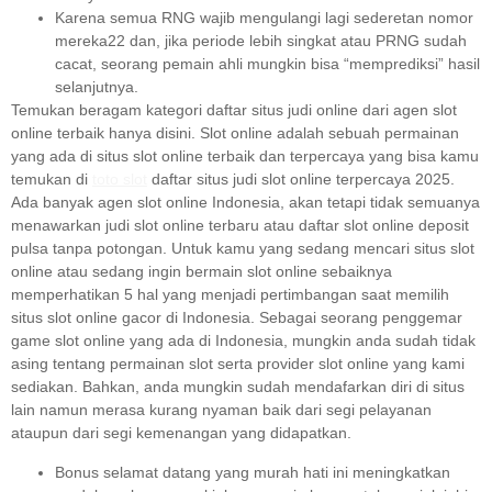
Karena semua RNG wajib mengulangi lagi sederetan nomor
mereka22 dan, jika periode lebih singkat atau PRNG sudah
cacat, seorang pemain ahli mungkin bisa “memprediksi” hasil
selanjutnya.
Temukan beragam kategori daftar situs judi online dari agen slot
online terbaik hanya disini. Slot online adalah sebuah permainan
yang ada di situs slot online terbaik dan terpercaya yang bisa kamu
temukan di
toto slot
daftar situs judi slot online terpercaya 2025.
Ada banyak agen slot online Indonesia, akan tetapi tidak semuanya
menawarkan judi slot online terbaru atau daftar slot online deposit
pulsa tanpa potongan. Untuk kamu yang sedang mencari situs slot
online atau sedang ingin bermain slot online sebaiknya
memperhatikan 5 hal yang menjadi pertimbangan saat memilih
situs slot online gacor di Indonesia. Sebagai seorang penggemar
game slot online yang ada di Indonesia, mungkin anda sudah tidak
asing tentang permainan slot serta provider slot online yang kami
sediakan. Bahkan, anda mungkin sudah mendafarkan diri di situs
lain namun merasa kurang nyaman baik dari segi pelayanan
ataupun dari segi kemenangan yang didapatkan.
Bonus selamat datang yang murah hati ini meningkatkan