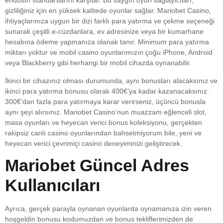
endüstri standartlarını karşılar. Bu saygın oyun sağlayıcıları,
gizliliğiniz için en yüksek kalitede oyunlar sağlar. Mariobet Casino,
ihtiyaçlarınıza uygun bir dizi farklı para yatırma ve çekme seçeneği
sunarak çeşitli e-cüzdanlara, ev adresinize veya bir kumarhane
hesabına ödeme yapmanıza olanak tanır. Minimum para yatırma
miktarı yoktur ve mobil casino oyunlarımızın çoğu iPhone, Android
veya Blackberry gibi herhangi bir mobil cihazda oynanabilir.
İkinci bir cihazınız olması durumunda, aynı bonusları alacaksınız ve
ikinci para yatırma bonusu olarak 400€’ya kadar kazanacaksınız.
300€’dan fazla para yatırmaya karar verirseniz, üçüncü bonusla
aynı şeyi alırsınız. Mariobet Casino’nun muazzam eğlenceli slot,
masa oyunları ve heyecan verici bonus koleksiyonu, gerçekten
rakipsiz canlı casino oyunlarından bahsetmiyorum bile, yeni ve
heyecan verici çevrimiçi casino deneyiminizi geliştirecek.
Mariobet Güncel Adres
Kullanıcıları
Ayrıca, gerçek parayla oynanan oyunlarda oynamanıza izin veren
hoşgeldin bonusu kodumuzdan ve bonus tekliflerimizden de