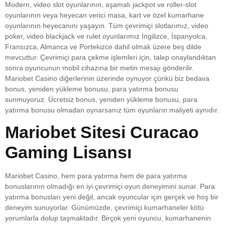
Modern, video slot oyunlarının, aşamalı jackpot ve roller-slot
oyunlarının veya heyecan verici masa, kart ve özel kumarhane
oyunlarının heyecanını yaşayın. Tüm çevrimiçi slotlarımız, video
poker, video blackjack ve rulet oyunlarımız İngilizce, İspanyolca,
Fransızca, Almanca ve Portekizce dahil olmak üzere beş dilde
mevcuttur. Çevrimiçi para çekme işlemleri için, talep onaylandıktan
sonra oyuncunun mobil cihazına bir metin mesajı gönderilir.
Mariobet Casino diğerlerinin üzerinde oynuyor çünkü biz bedava
bonus, yeniden yükleme bonusu, para yatırma bonusu
sunmuyoruz. Ücretsiz bonus, yeniden yükleme bonusu, para
yatırma bonusu olmadan oynarsanız tüm oyunların maliyeti aynıdır.
Mariobet Sitesi Curacao
Gaming Lisansı
Mariobet Casino, hem para yatırma hem de para yatırma
bonuslarının olmadığı en iyi çevrimiçi oyun deneyimini sunar. Para
yatırma bonusları yeni değil, ancak oyuncular için gerçek ve hoş bir
deneyim sunuyorlar. Günümüzde, çevrimiçi kumarhaneler kötü
yorumlarla dolup taşmaktadır. Birçok yeni oyuncu, kumarhanenin