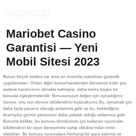
magroup
Mariobet Casino
Garantisi — Yeni
Mobil Sitesi 2023
Bunun birçok nedeni var ama en önemlisi inanılmaz güvenlik
uygulamaları. Onları diğer kumarhanelerden benzersiz kılan şey,
sadece kazancınızı almakla kalmayıp, daha sonra başka bir
bonusla eşleştirmeleridir. Bonusunuzun değeri için oynadığınız
sürece, onu son derece ödüllendirici bulacaksınız.Bu, oynamak için
daha fazla paranız olacağı anlamına gelir ve bu, beklediğiniz
ikramiyeyi görme şansınızın daha yüksek olduğu anlamına gelir.
Bununla birlikte, bu bonusu döndürmek için kullanan oyuncular,
ödüllendirici bir oyun deneyimine sahip olduklarından emin
olabilirler. Bu bonusu oyunculara herhangi bir para yatırma ve