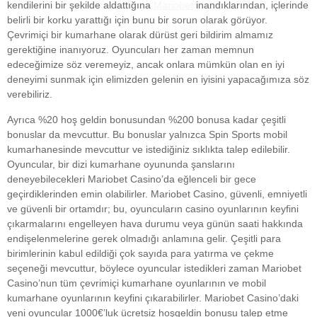
kendilerini bir şekilde aldattığına
Mariobet
inandıklarından, içlerinde
belirli bir korku yarattığı için bunu bir sorun olarak görüyor.
Çevrimiçi bir kumarhane olarak dürüst geri bildirim almamız
gerektiğine inanıyoruz. Oyuncuları her zaman memnun
edeceğimize söz veremeyiz, ancak onlara mümkün olan en iyi
deneyimi sunmak için elimizden gelenin en iyisini yapacağımıza söz
verebiliriz.
Ayrıca %20 hoş geldin bonusundan %200 bonusa kadar çeşitli
bonuslar da mevcuttur. Bu bonuslar yalnızca Spin Sports mobil
kumarhanesinde mevcuttur ve istediğiniz sıklıkta talep edilebilir.
Oyuncular, bir dizi kumarhane oyununda şanslarını
deneyebilecekleri Mariobet Casino’da eğlenceli bir gece
geçirdiklerinden emin olabilirler. Mariobet Casino, güvenli, emniyetli
ve güvenli bir ortamdır; bu, oyuncuların casino oyunlarının keyfini
çıkarmalarını engelleyen hava durumu veya günün saati hakkında
endişelenmelerine gerek olmadığı anlamına gelir. Çeşitli para
birimlerinin kabul edildiği çok sayıda para yatırma ve çekme
seçeneği mevcuttur, böylece oyuncular istedikleri zaman Mariobet
Casino’nun tüm çevrimiçi kumarhane oyunlarının ve mobil
kumarhane oyunlarının keyfini çıkarabilirler. Mariobet Casino’daki
yeni oyuncular 1000€’luk ücretsiz hoşgeldin bonusu talep etme