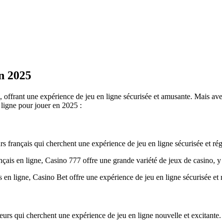
en 2025
 offrant une expérience de jeu en ligne sécurisée et amusante. Mais avec t
 ligne pour jouer en 2025 :
rs français qui cherchent une expérience de jeu en ligne sécurisée et ré
nçais en ligne, Casino 777 offre une grande variété de jeux de casino, y 
en ligne, Casino Bet offre une expérience de jeu en ligne sécurisée et 
eurs qui cherchent une expérience de jeu en ligne nouvelle et excitante