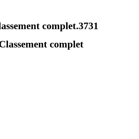
Classement complet.3731
 Classement complet