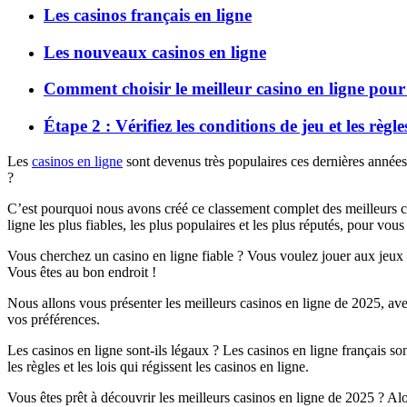
Les casinos français en ligne
Les nouveaux casinos en ligne
Comment choisir le meilleur casino en ligne pour
Étape 2 : Vérifiez les conditions de jeu et les règl
Les
casinos en ligne
sont devenus très populaires ces dernières années
?
C’est pourquoi nous avons créé ce classement complet des meilleurs ca
ligne les plus fiables, les plus populaires et les plus réputés, pour vous
Vous cherchez un casino en ligne fiable ? Vous voulez jouer aux jeux 
Vous êtes au bon endroit !
Nous allons vous présenter les meilleurs casinos en ligne de 2025, avec
vos préférences.
Les casinos en ligne sont-ils légaux ? Les casinos en ligne français s
les règles et les lois qui régissent les casinos en ligne.
Vous êtes prêt à découvrir les meilleurs casinos en ligne de 2025 ? Alo