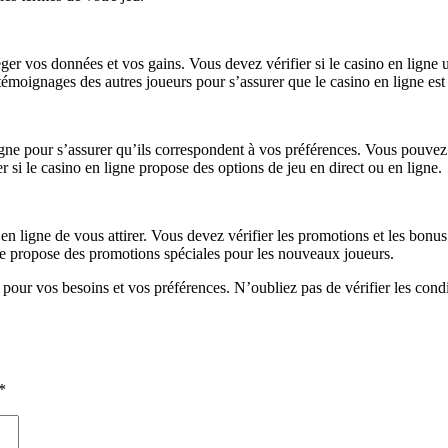
otéger vos données et vos gains. Vous devez vérifier si le casino en ligne 
témoignages des autres joueurs pour s’assurer que le casino en ligne est f
 ligne pour s’assurer qu’ils correspondent à vos préférences. Vous pouvez 
 si le casino en ligne propose des options de jeu en direct ou en ligne.
 ligne de vous attirer. Vous devez vérifier les promotions et les bonus d
gne propose des promotions spéciales pour les nouveaux joueurs.
 pour vos besoins et vos préférences. N’oubliez pas de vérifier les cond
*