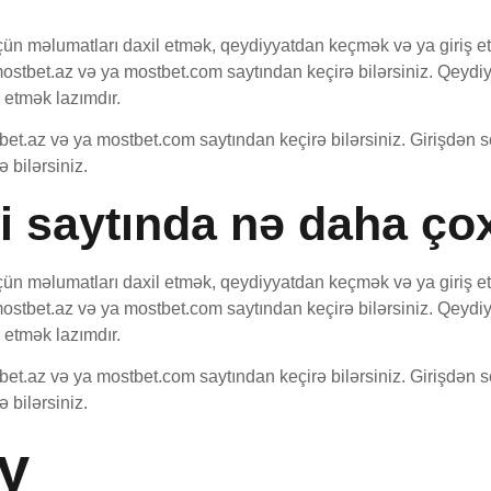
ün məlumatları daxil etmək, qeydiyyatdan keçmək və ya giriş et
stbet.az və ya mostbet.com saytından keçirə bilərsiniz. Qeydiy
l etmək lazımdır.
et.az və ya mostbet.com saytından keçirə bilərsiniz. Girişdən s
 bilərsiniz.
 saytında nə daha çox
ün məlumatları daxil etmək, qeydiyyatdan keçmək və ya giriş et
stbet.az və ya mostbet.com saytından keçirə bilərsiniz. Qeydiy
l etmək lazımdır.
et.az və ya mostbet.com saytından keçirə bilərsiniz. Girişdən s
 bilərsiniz.
y