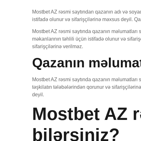
Mostbet AZ rəsmi saytından qazanın adı və soyadı
istifadə olunur və sifarişçilərinə məxsus deyil. Q
Mostbet AZ rəsmi saytında qazanın məlumatları si
məkanlarının təhlili üçün istifadə olunur və sifa
sifarişçilərinə verilməz.
Qazanın məlumat
Mostbet AZ rəsmi saytında qazanın məlumatları si
təşkilatın tələbələrindən qorunur və sifarişçiləri
deyil.
Mostbet AZ r
bilərsiniz?