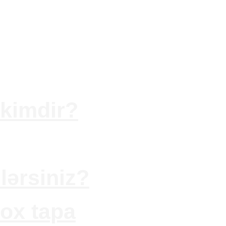
 kimdir?
lərsiniz?
ox tapa