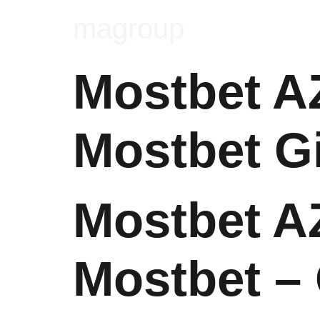
magroup
Mostbet A
Mostbet Gi
Mostbet A
Mostbet – 