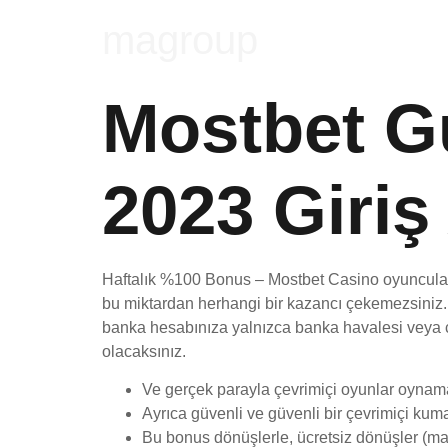
magroup
Mostbet G
2023 Giriş
Haftalık %100 Bonus – Mostbet Casino oyuncuları
bu miktardan herhangi bir kazancı çekemezsiniz. 
banka hesabınıza yalnızca banka havalesi veya çe
olacaksınız.
Ve gerçek parayla çevrimiçi oyunlar oynamak
Ayrıca güvenli ve güvenli bir çevrimiçi ku
Bu bonus dönüşlerle, ücretsiz dönüşler (mak