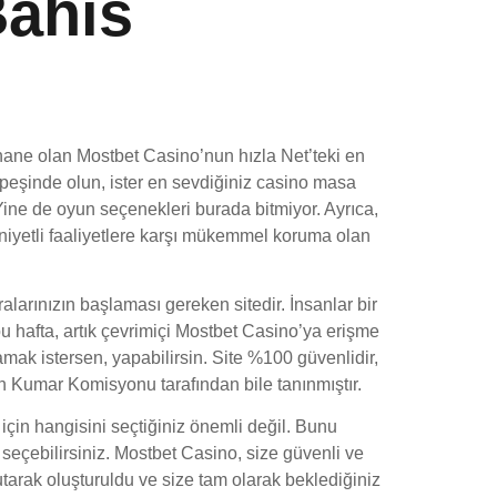
Bahis
hane olan Mostbet Casino’nun hızla Net’teki en
 peşinde olun, ister en sevdiğiniz casino masa
Yine de oyun seçenekleri burada bitmiyor. Ayrıca,
 niyetli faaliyetlere karşı mükemmel koruma olan
larınızın başlaması gereken sitedir. İnsanlar bir
bu hafta, artık çevrimiçi Mostbet Casino’ya erişme
 istersen, yapabilirsin. Site %100 güvenlidir,
lan Kumar Komisyonu tarafından bile tanınmıştır.
 için hangisini seçtiğiniz önemli değil. Bunu
seçebilirsiniz. Mostbet Casino, size güvenli ve
arak oluşturuldu ve size tam olarak beklediğiniz