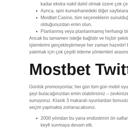
kadar ekstra nakit dahil olmak üzere çok çeş
Ayrıca, spin kumarhanedeki diğer sayfalara g
Mostbet Casino, tüm seçeneklerin sunulduğ
olduğunuzdan emin olun.
Planlanmış veya planlanmamış herhangi bir 
Ancak bu tamamen isteğe bağlıdır ve hiçbir şeki
işlemlerini gerçekleştirmeye her zaman hazırdır! 
yatırmak için çok çeşitli ödeme yöntemleri arasın
Mostbet Twit
Günlük promosyonlar, her gün tüm gün mobil oyun
şeyi bulacağınızdan emin olabilirsiniz – zevkinize
sunuyoruz. Klasik 3 makaralı oyunlardan bonusla
seçim yapmakta zorlanacaksınız.
2000 yılından bu yana endüstrinin ön saflar
keyfi sunmaya devam etti.