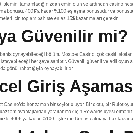
ıt işlemini tamamladığınızdan emin olun ve ardından casino hes
atırma bonusu, 400$’a kadar %100 eşleşme bonusudur ve bonusta
eri için toplam bahiste en az 15$ kazanmaları gerekir.
a Güvenilir mi?
 bahis oynayabileceği bölüm. Mostbet Casino, çok çeşitli slotlar
teyebileceği her şeye sahiptir. Güvenli, güvenli ve adil oyun s
 gönül rahatlığıyla oynayabilirler.
cel Giriş Aşamas
Casino’da her zaman bir şeyler oluyor. Bir slotu, bir Rulet oy
uazzam avantajlardan yararlanmak için Rewards üyesi olmanıza 
imizle 400€’ya kadar %100 Eşleşme Bonusu almaya hak kazana