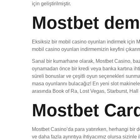
için geliştirilmiştir.
Mostbet deme
Eksiksiz bir mobil casino oyunları indirmek için 
mobil casino oyunları indirmemizin keyfini çıkar
Sanal bir kumarhane olarak, Mostbet Casino, ba
oynamadan önce bir kredi veya banka kartına iht
süreli bonuslar ve çeşitli oyun seçenekleri sunma
masa oyunlarını bulacağız! En yeni slot makineler
arasında Book of Ra, Lost Vegas, Starburst, Hal
Mostbet Card
Mostbet Casino’da para yatırırken, herhangi bir 
ve daha fazla ayrıntıya ihtiyacımız olursa sizin