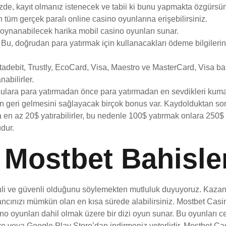
izde, kayıt olmanız istenecek ve tabii ki bunu yapmakta özgürsü
tüm gerçek paralı online casino oyunlarına erişebilirsiniz.
oynanabilecek harika mobil casino oyunları sunar.
u, doğrudan para yatırmak için kullanacakları ödeme bilgilerin
nstadebit, Trustly, EcoCard, Visa, Maestro ve MasterCard, Visa b
abilirler.
lara para yatırmadan önce para yatırmadan en sevdikleri kumar
in geri gelmesini sağlayacak birçok bonus var. Kaydolduktan so
en az 20$ yatırabilirler, bu nedenle 100$ yatırmak onlara 250$ 
dur.
 Mostbet Bahisle
venli ve güvenli olduğunu söylemekten mutluluk duyuyoruz. Kaza
cınızı mümkün olan en kısa sürede alabilirsiniz. Mostbet Casino
asino oyunları dahil olmak üzere bir dizi oyun sunar. Bu oyunlar
e veya Google Play Store’dan indirmeniz yeterlidir. Mostbet Cas