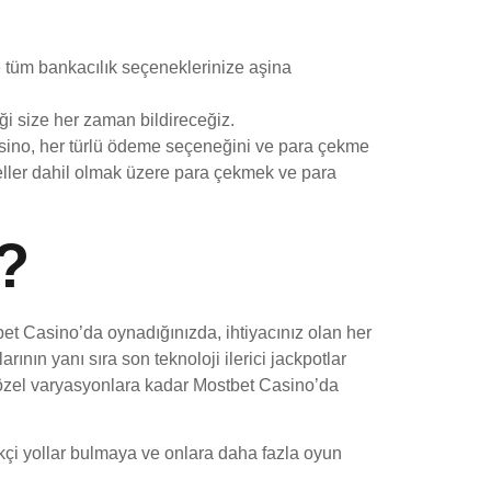
 tüm bankacılık seçeneklerinize aşina
i size her zaman bildireceğiz.
asino, her türlü ödeme seçeneğini ve para çekme
eteller dahil olmak üzere para çekmek ve para
?
t Casino’da oynadığınızda, ihtiyacınız olan her
ının yanı sıra son teknoloji ilerici jackpotlar
 özel varyasyonlara kadar Mostbet Casino’da
kçi yollar bulmaya ve onlara daha fazla oyun