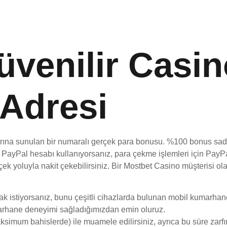
üvenilir Casi
 Adresi
na sunulan bir numaralı gerçek para bonusu. %100 bonus sadece 
PayPal hesabı kullanıyorsanız, para çekme işlemleri için PayPa
k yoluyla nakit çekebilirsiniz. Bir Mostbet Casino müşterisi ol
 istiyorsanız, bunu çeşitli cihazlarda bulunan mobil kumarhanem
marhane deneyimi sağladığımızdan emin oluruz.
simum bahislerde) ile muamele edilirsiniz, ayrıca bu süre zarfın