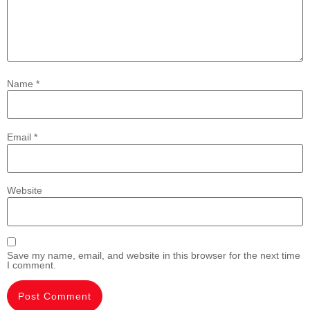
Name
*
Email
*
Website
Save my name, email, and website in this browser for the next time
I comment.