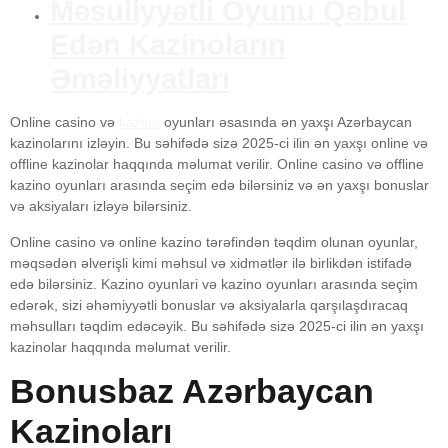
Məsuliyyətli Oyunu Qəbul
Edən Kazinoların
Əməliyyatları
Online casino və
kazino
oyunları əsasında ən yaxşı Azərbaycan
kazinolarını izləyin. Bu səhifədə sizə 2025-ci ilin ən yaxşı online və
offline kazinolar haqqında məlumat verilir. Online casino və offline
kazino oyunları arasında seçim edə bilərsiniz və ən yaxşı bonuslar
və aksiyaları izləyə bilərsiniz.
Online casino və online kazino tərəfindən təqdim olunan oyunlar,
məqsədən əlverişli kimi məhsul və xidmətlər ilə birlikdən istifadə
edə bilərsiniz. Kazino oyunlari və kazino oyunları arasında seçim
edərək, sizi əhəmiyyətli bonuslar və aksiyalarla qarşılaşdıracaq
məhsulları təqdim edəcəyik. Bu səhifədə sizə 2025-ci ilin ən yaxşı
kazinolar haqqında məlumat verilir.
Bonusbaz Azərbaycan
Kazinoları