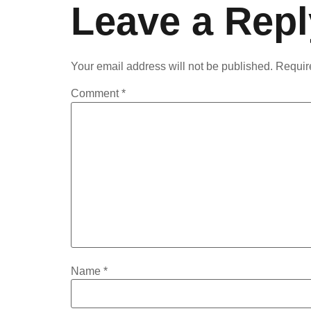
Leave a Repl
Your email address will not be published.
Requir
Comment
*
Name
*