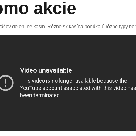
omo akcie
ráčov do online kasín. Rôzne sk kasína ponúkajú rôzne typy bo