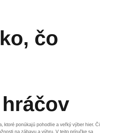
ko, čo
 hráčov
, ktoré ponúkajú pohodlie a veľký výber hier. Či
osti na zábavu a výhru. V tejto príručke sa