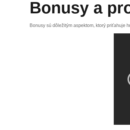
Bonusy a pr
Bonusy sú dôležitým aspektom, ktorý priťahuje h