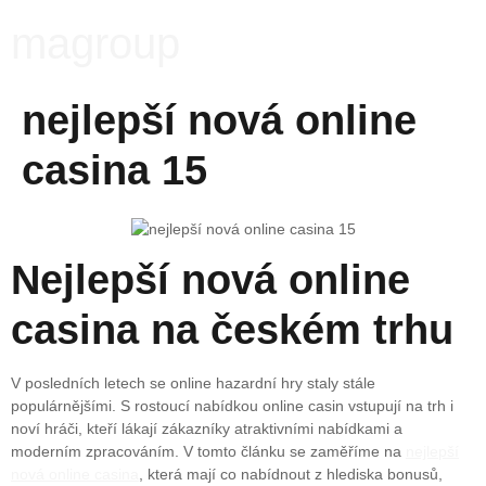
magroup
nejlepší nová online
casina 15
Nejlepší nová online
casina na českém trhu
V posledních letech se online hazardní hry staly stále
populárnějšími. S rostoucí nabídkou online casin vstupují na trh i
noví hráči, kteří lákají zákazníky atraktivními nabídkami a
moderním zpracováním. V tomto článku se zaměříme na
nejlepší
nová online casina
, která mají co nabídnout z hlediska bonusů,