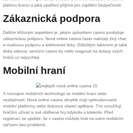
platnou licenci a jaká opatření přijímá pro zajištění bezpečnosti.
Zákaznická podpora
Dalším klíčovým aspektem je, jakým způsobem casino poskytuje
zákaznickou podporu. Nová online casina často nabízejí živý chat,
e-mailovou podporu a telefonické linky. Důležitým faktorem je také
doba odezvy; seriózní casino by mělo reagovat na dotazy svých
hráčů co nejrychleji.
Mobilní hraní
S rozvojem mobilních technologií se mobilní hraní stalo
nezbytností. Nová online casina obvykle mají optimalizované
mobilní platformy nebo dokonce vlastní aplikace. Tím umožňují
hráčům užívat si své oblíbené hry kdykoliv a kdekoliv. Před
registrací se ujistěte, že v casino můžete hrát na svém mobilním
zařízení bez problémů.