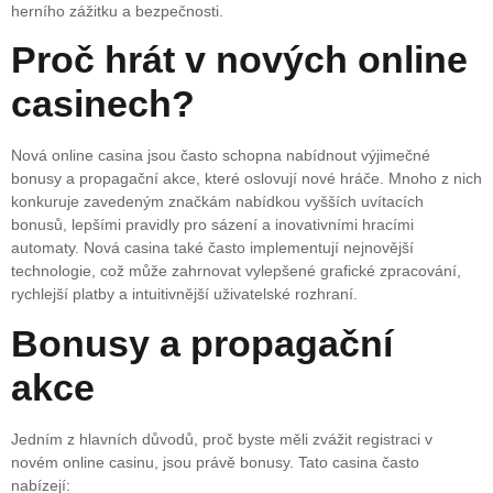
herního zážitku a bezpečnosti.
Proč hrát v nových online
casinech?
Nová online casina jsou často schopna nabídnout výjimečné
bonusy a propagační akce, které oslovují nové hráče. Mnoho z nich
konkuruje zavedeným značkám nabídkou vyšších uvítacích
bonusů, lepšími pravidly pro sázení a inovativními hracími
automaty. Nová casina také často implementují nejnovější
technologie, což může zahrnovat vylepšené grafické zpracování,
rychlejší platby a intuitivnější uživatelské rozhraní.
Bonusy a propagační
akce
Jedním z hlavních důvodů, proč byste měli zvážit registraci v
novém online casinu, jsou právě bonusy. Tato casina často
nabízejí: