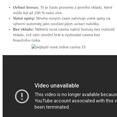
Uvítací bonus:
To je často procento z prvního vkladu, které
může být až 100 % nebo více.
Volné spiny:
Mnoho nových casin zahrnuje volné spiny na
výherní automaty jako součást jejich uvítací nabídky.
Bez vkladu:
Některá nová casina nabízí bonusy bez nutnosti
vkladu, což vám umožní hrát a vyzkoušet casina bez
finančního rizika.