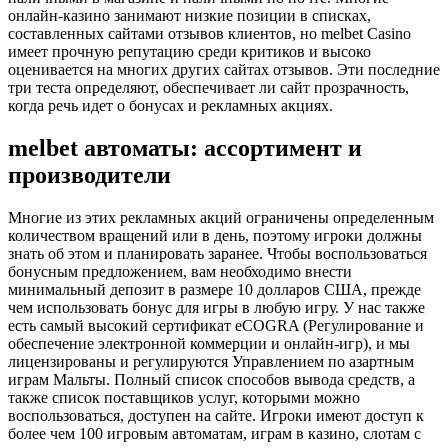
онлайн-казино занимают низкие позиции в списках,
составленных сайтами отзывов клиентов, но melbet Casino
имеет прочную репутацию среди критиков и высоко
оценивается на многих других сайтах отзывов. Эти последние
три теста определяют, обеспечивает ли сайт прозрачность,
когда речь идет о бонусах и рекламных акциях.
melbet автоматы: ассортимент и
производители
Многие из этих рекламных акций ограничены определенным
количеством вращений или в день, поэтому игроки должны
знать об этом и планировать заранее. Чтобы воспользоваться
бонусным предложением, вам необходимо внести
минимальный депозит в размере 10 долларов США, прежде
чем использовать бонус для игры в любую игру. У нас также
есть самый высокий сертификат eCOGRA (Регулирование и
обеспечение электронной коммерции и онлайн-игр), и мы
лицензированы и регулируются Управлением по азартным
играм Мальты. Полный список способов вывода средств, а
также список поставщиков услуг, которыми можно
воспользоваться, доступен на сайте. Игроки имеют доступ к
более чем 100 игровым автоматам, играм в казино, слотам с