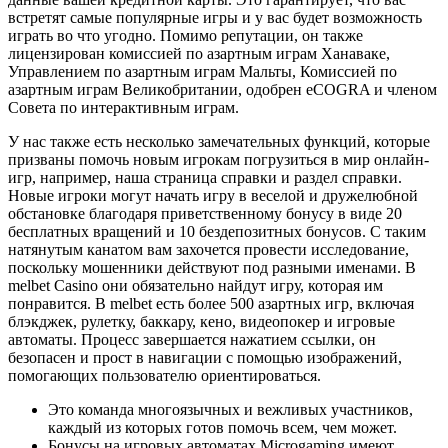
встретят самые популярные игры и у вас будет возможность
играть во что угодно. Помимо репутации, он также
лицензирован комиссией по азартным играм Ханаваке,
Управлением по азартным играм Мальты, Комиссией по
азартным играм Великобритании, одобрен eCOGRA и членом
Совета по интерактивным играм.
У нас также есть несколько замечательных функций, которые
призваны помочь новым игрокам погрузиться в мир онлайн-
игр, например, наша страница справки и раздел справки.
Новые игроки могут начать игру в веселой и дружелюбной
обстановке благодаря приветственному бонусу в виде 20
бесплатных вращений и 10 бездепозитных бонусов. С таким
натянутым канатом вам захочется провести исследование,
поскольку мошенники действуют под разными именами. В
melbet Casino они обязательно найдут игру, которая им
понравится. В melbet есть более 500 азартных игр, включая
блэкджек, рулетку, баккару, кено, видеопокер и игровые
автоматы. Процесс завершается нажатием ссылки, он
безопасен и прост в навигации с помощью изображений,
помогающих пользователю ориентироваться.
Это команда многоязычных и вежливых участников,
каждый из которых готов помочь всем, чем может.
Бонусы на игровых автоматах Microgaming имеют