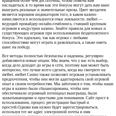
вращения более чем достаточны, чтобы помочь вам
насладиться, в то время как эти бонусы могут дать вам шанс
выиграть реальные и значительные призы. Цвет звездочек
является хорошим индикатором того, в каком казино
начисляются и используются очки лояльности. melbet —
ведущий провайдер онлайн-гемблинга, ставший крупным
игроком в индустрии казино. Знайте правила для новых и
существующих игроков при использовании бездепозитного
бонуса. Это идеально, так как игроки с любыми
способностями могут играть и развлекаться, а также иметь
шанс на победу.
Все методы полностью безопасны и надежны, регулярно
добавляются новые опции. Мы знаем, что у вас есть выбор,
когда дело доходит до игры в сети, поэтому вам может быть
интересно, что лучше всего сделать, когда вы смотрите на
melbet. melbet Casino также позволяет игрокам устанавливать
предпочтения, чтобы они могли адаптировать свой игровой
опыт к своим потребностям. Мы заботимся о том, чтобы наши
игры в казино были сбалансированы, чтобы они
обеспечивали огромный потенциал выигрыша, были
захватывающими и простыми для понимания. Сайт прост в
использовании, процесс регистрации быстрый и
простой.Однако вам нужно будет зарегистрироваться,
используя тот же адрес электронной почты и имя