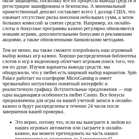
были защищены, поскольку все их процессы вывода средств и
регистрации зашифрованы и безопасны. А минимальный
приветственный депозит составляет всего 1 доллар США, что
означает отсутствие риска внесения небольших сумм, а затем
больших комиссий за снятие средств. Например, их онлайн-
слоты и бонусные программы казино регулярно обновляются
новыми играми, дополнительными бонусами и рекламными
акциями, а также обновленными банковскими методами.
Тем не менее, вы также сможете попробовать наш огромный
выбор живых игр казино. Хорошо распределенная библиотека
слотов и игр в видеопокер облегчает игрокам поиск того, что
им по душе. Изучив варианты вывода средств, мы
обнаружили, что у melbet есть широкий выбор вариантов. Spin
Palace работает на платформе MicroGaming и имеет
чрезвычайно интуитивно понятный интерфейс и
реалистичную графику. Вступительные предложения — еще
одна выдающаяся особенность melbet Casino. Все бонусы
предназначены для игры на вашей учетной записи в онлайн-
казино и будут распределены в течение 24 часов после
завершения вашей проверки.
Это верно, потому что, если вы выиграете в любом из
наших игровых автоматов или сыграете в онлайн-
казино, вы можете претендовать на часть наших
прогрессивных джекпотов до 3 миллионов €!