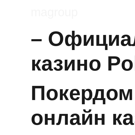
magroup
– Официа
казино Po
Покердом
онлайн ка