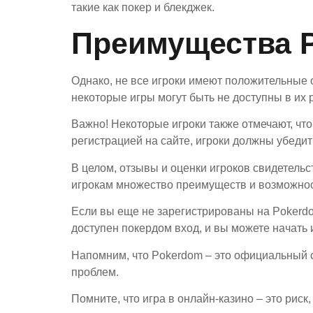
такие как покер и блекджек.
Преимущества 
Однако, не все игроки имеют положительные от
некоторые игры могут быть не доступны в их 
Важно! Некоторые игроки также отмечают, чт
регистрацией на сайте, игроки должны убедить
В целом, отзывы и оценки игроков свидетельс
игрокам множество преимуществ и возможнос
Если вы еще не зарегистрированы на Pokerdo
доступен покердом вход, и вы можете начать 
Напомним, что Pokerdom – это официальный с
проблем.
Помните, что игра в онлайн-казино – это риск