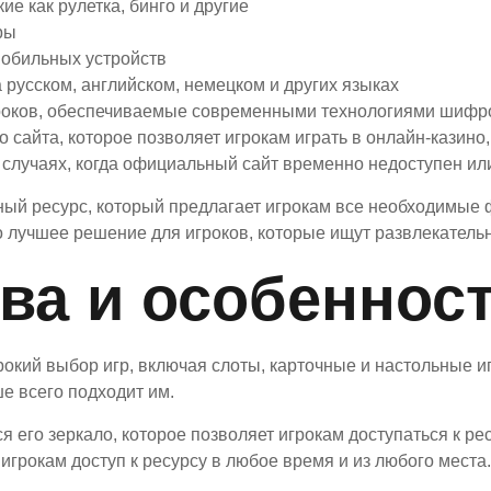
ие как рулетка, бинго и другие
ры
мобильных устройств
русском, английском, немецком и других языках
гроков, обеспечиваемые современными технологиями шифр
 сайта, которое позволяет игрокам играть в онлайн-казино
 случаях, когда официальный сайт временно недоступен или
ый ресурс, который предлагает игрокам все необходимые ф
о лучшее решение для игроков, которые ищут развлекатель
ва и особеннос
окий выбор игр, включая слоты, карточные и настольные и
ше всего подходит им.
его зеркало, которое позволяет игрокам доступаться к ре
игрокам доступ к ресурсу в любое время и из любого места.