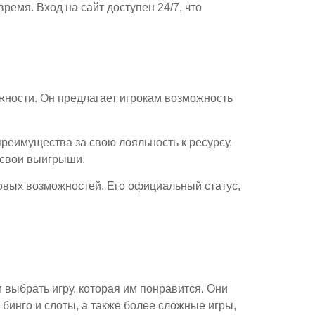
ремя. Вход на сайт доступен 24/7, что
жности. Он предлагает игрокам возможность
преимущества за свою лояльность к ресурсу.
 свои выигрыши.
совых возможностей. Его официальный статус,
 выбрать игру, которая им понравится. Они
 бинго и слоты, а также более сложные игры,