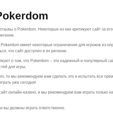
Pokerdom
зывы о Pokerdom. Некоторые из них критикуют сайт за его с
регионе.
о Pokerdom имеет некоторые ограничения для игроков из оп
ся, что сайт доступен в их регионе.
твуют о том, что Pokerdom – это надежный и популярный са
тей для игры.
m, то мы рекомендуем вам сделать это и испытать все пре
играть уже сегодня!
айт онлайн-казино, и мы рекомендуем вам играть только 
, и вы должны играть ответственно.