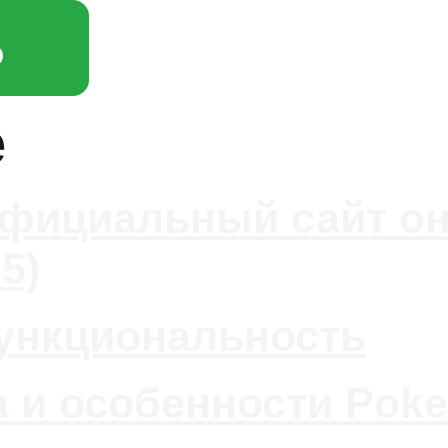
Ь
е
Официальный сайт он
5)
ункциональность
 и особенности Pok