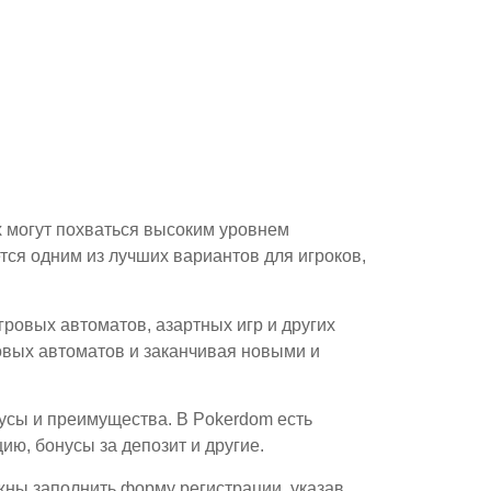
х могут похваться высоким уровнем
тся одним из лучших вариантов для игроков,
гровых автоматов, азартных игр и других
ровых автоматов и заканчивая новыми и
нусы и преимущества. В Pokerdom есть
ию, бонусы за депозит и другие.
жны заполнить форму регистрации, указав