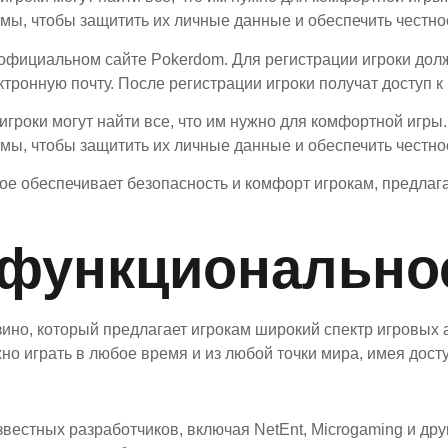
мы, чтобы защитить их личные данные и обеспечить честно
 официальном сайте Pokerdom. Для регистрации игроки дол
ронную почту. После регистрации игроки получат доступ к и
игроки могут найти все, что им нужно для комфортной игры
мы, чтобы защитить их личные данные и обеспечить честно
рое обеспечивает безопасность и комфорт игрокам, предла
 функционально
ино, который предлагает игрокам широкий спектр игровых а
 играть в любое время и из любой точки мира, имея доступ
вестных разработчиков, включая NetEnt, Microgaming и дру