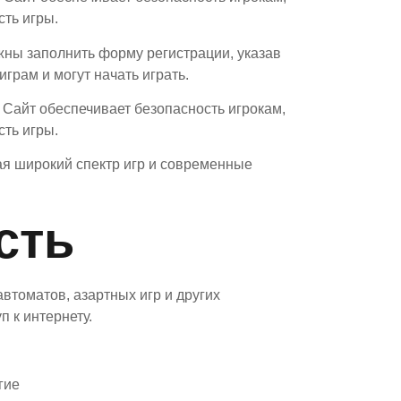
сть игры.
жны заполнить форму регистрации, указав
грам и могут начать играть.
. Сайт обеспечивает безопасность игрокам,
сть игры.
гая широкий спектр игр и современные
сть
втоматов, азартных игр и других
 к интернету.
гие