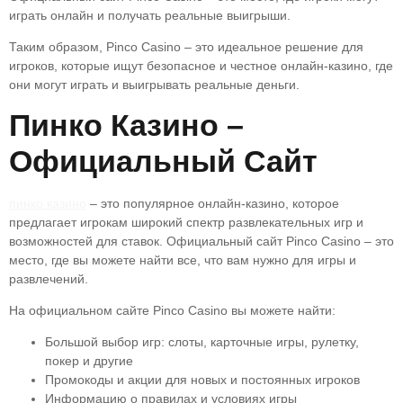
играть онлайн и получать реальные выигрыши.
Таким образом, Pinco Casino – это идеальное решение для
игроков, которые ищут безопасное и честное онлайн-казино, где
они могут играть и выигрывать реальные деньги.
Пинко Казино –
Официальный Сайт
пинко казино
– это популярное онлайн-казино, которое
предлагает игрокам широкий спектр развлекательных игр и
возможностей для ставок. Официальный сайт Pinco Casino – это
место, где вы можете найти все, что вам нужно для игры и
развлечений.
На официальном сайте Pinco Casino вы можете найти:
Большой выбор игр: слоты, карточные игры, рулетку,
покер и другие
Промокоды и акции для новых и постоянных игроков
Информацию о правилах и условиях игры