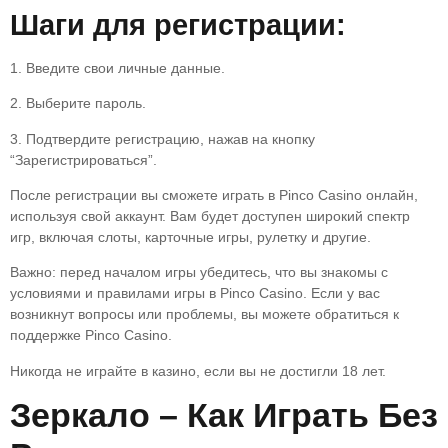
Шаги для регистрации:
1. Введите свои личные данные.
2. Выберите пароль.
3. Подтвердите регистрацию, нажав на кнопку
“Зарегистрироваться”.
После регистрации вы сможете играть в Pinco Casino онлайн,
используя свой аккаунт. Вам будет доступен широкий спектр
игр, включая слоты, карточные игры, рулетку и другие.
Важно: перед началом игры убедитесь, что вы знакомы с
условиями и правилами игры в Pinco Casino. Если у вас
возникнут вопросы или проблемы, вы можете обратиться к
поддержке Pinco Casino.
Никогда не играйте в казино, если вы не достигли 18 лет.
Зеркало – Как Играть Без