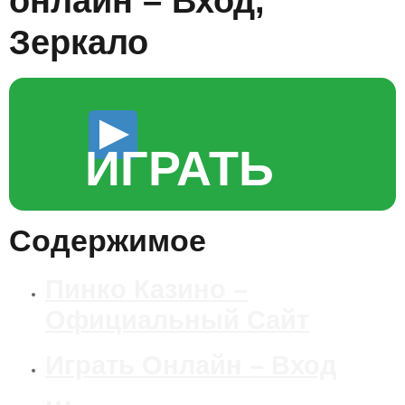
онлайн – Вход,
Зеркало
ИГРАТЬ
Содержимое
Пинко Казино –
Официальный Сайт
Играть Онлайн – Вход