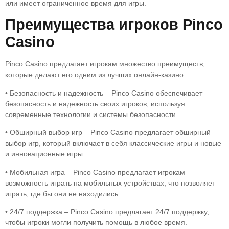
или имеет ограниченное время для игры.
Преимущества игроков Pinco
Casino
Pinco Casino предлагает игрокам множество преимуществ,
которые делают его одним из лучших онлайн-казино:
• Безопасность и надежность – Pinco Casino обеспечивает
безопасность и надежность своих игроков, используя
современные технологии и системы безопасности.
• Обширный выбор игр – Pinco Casino предлагает обширный
выбор игр, который включает в себя классические игры и новые
и инновационные игры.
• Мобильная игра – Pinco Casino предлагает игрокам
возможность играть на мобильных устройствах, что позволяет
играть, где бы они не находились.
• 24/7 поддержка – Pinco Casino предлагает 24/7 поддержку,
чтобы игроки могли получить помощь в любое время.