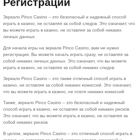
Регистрации
Зеркало Pinco Casino – это безопасный и надежный способ
играть в казино, не оставляя за собой следов. Это означает, что
вы можете играть в казино, не оставляя за собой никаких
личных данных.
Для начала игры на зеркале Pinco Casino, вам не нужно
регистрации. Вы можете начать играть сразу, не оставляя за
собой никаких личных данных. Это означает, что вы можете
играть в казино, не оставляя за собой никаких следов.
Зеркало Pinco Casino – это также отличный способ играть в
казино, не оставляя за собой никаких комиссий. Это означает,
что вы можете играть в казино, не платя никаких комиссий.
Также, зеркало Pinco Casino – это безопасный и надежный
способ играть в казино, не оставляя за собой никаких рисков.
Это означает, что вы можете играть в казино, не оставляя за
собой никаких рисков.
В целом, зеркало Pinco Casino – это отличный способ играть в
казино, не оставляя за собой никаких следов, комиссий и