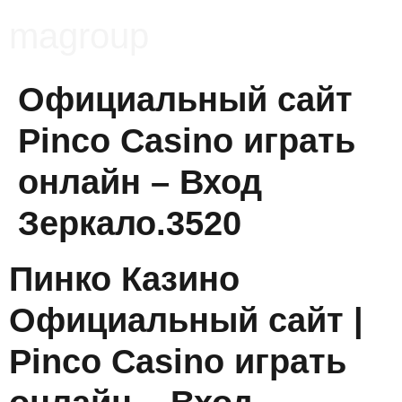
magroup
Официальный сайт
Pinco Casino играть
онлайн – Вход
Зеркало.3520
Пинко Казино
Официальный сайт |
Pinco Casino играть