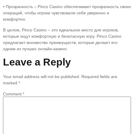
• Прозрачность – Pinco Casino обеспечивает прозрачность своих
операций, чтобы игроки чувствовали себя уверенно и
комфортно.
В целом, Pinco Casino – это идеальное место для игроков,
которые ищут комфортную и безопасную игру. Pinco Casino
предлагает множество преимуществ, которые делают его
одним из лучших онлайн-казино.
Leave a Reply
Your email address will not be published.
Required fields are
marked
*
Comment
*