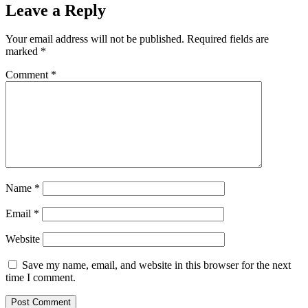
Leave a Reply
Your email address will not be published.
Required fields are
marked
*
Comment
*
Name
*
Email
*
Website
Save my name, email, and website in this browser for the next
time I comment.