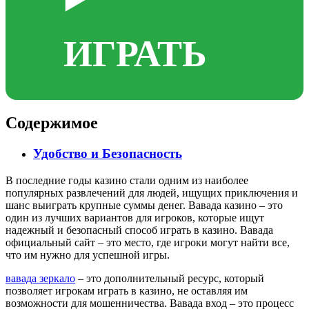
ИГРАТЬ
Содержимое
Удобство и Безопасность
В последние годы казино стали одним из наиболее
популярных развлечений для людей, ищущих приключения и
шанс выиграть крупные суммы денег. Вавада казино – это
один из лучших вариантов для игроков, которые ищут
надежный и безопасный способ играть в казино. Вавада
официальный сайт – это место, где игроки могут найти все,
что им нужно для успешной игры.
вавада зеркало
– это дополнительный ресурс, который
позволяет игрокам играть в казино, не оставляя им
возможности для мошенничества. Вавада вход – это процесс