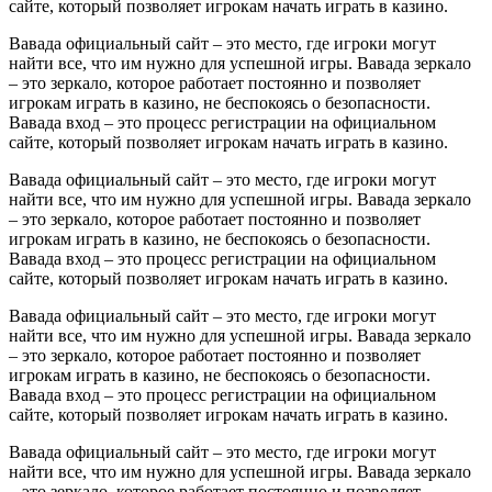
сайте, который позволяет игрокам начать играть в казино.
Вавада официальный сайт – это место, где игроки могут
найти все, что им нужно для успешной игры. Вавада зеркало
– это зеркало, которое работает постоянно и позволяет
игрокам играть в казино, не беспокоясь о безопасности.
Вавада вход – это процесс регистрации на официальном
сайте, который позволяет игрокам начать играть в казино.
Вавада официальный сайт – это место, где игроки могут
найти все, что им нужно для успешной игры. Вавада зеркало
– это зеркало, которое работает постоянно и позволяет
игрокам играть в казино, не беспокоясь о безопасности.
Вавада вход – это процесс регистрации на официальном
сайте, который позволяет игрокам начать играть в казино.
Вавада официальный сайт – это место, где игроки могут
найти все, что им нужно для успешной игры. Вавада зеркало
– это зеркало, которое работает постоянно и позволяет
игрокам играть в казино, не беспокоясь о безопасности.
Вавада вход – это процесс регистрации на официальном
сайте, который позволяет игрокам начать играть в казино.
Вавада официальный сайт – это место, где игроки могут
найти все, что им нужно для успешной игры. Вавада зеркало
– это зеркало, которое работает постоянно и позволяет