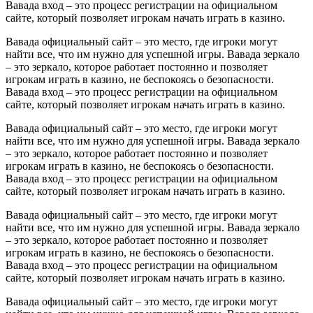
Вавада вход – это процесс регистрации на официальном
сайте, который позволяет игрокам начать играть в казино.
Вавада официальный сайт – это место, где игроки могут
найти все, что им нужно для успешной игры. Вавада зеркало
– это зеркало, которое работает постоянно и позволяет
игрокам играть в казино, не беспокоясь о безопасности.
Вавада вход – это процесс регистрации на официальном
сайте, который позволяет игрокам начать играть в казино.
Вавада официальный сайт – это место, где игроки могут
найти все, что им нужно для успешной игры. Вавада зеркало
– это зеркало, которое работает постоянно и позволяет
игрокам играть в казино, не беспокоясь о безопасности.
Вавада вход – это процесс регистрации на официальном
сайте, который позволяет игрокам начать играть в казино.
Вавада официальный сайт – это место, где игроки могут
найти все, что им нужно для успешной игры. Вавада зеркало
– это зеркало, которое работает постоянно и позволяет
игрокам играть в казино, не беспокоясь о безопасности.
Вавада вход – это процесс регистрации на официальном
сайте, который позволяет игрокам начать играть в казино.
Вавада официальный сайт – это место, где игроки могут