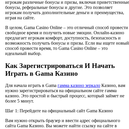
игрокам различные бонусы и призы, включая приветственны
бонусы, реферальные бонусы и другие. Это позволяет
игрокам получать дополнительные деньги и преимущества,
играя на сайте.
В целом, Gama Casino Online – это отличный способ провести
свободное время и получить новые эмоции. Онлайн-казино
предлагает игрокам комфорт, доступность, безопасность и
возможность получать бонусы и призы. Если вы ищете новый
способ провести время, то Gama Casino Online – это
идеальный выбор.
Как Зарегистрироваться И Начать
Играть в Gama Казино
Для начала играть в Gama
гамма казино зеркало
Казино, вам
нужно зарегистрироваться на официальном сайте гамма
казино. Это простой и быстрый процесс, который займет не
более 5 минут.
Шаг 1: Перейдите на официальный сайт Gama Казино
Вам нужно открыть браузер и ввести адрес официального
сайта Gama Казино. Вы можете найти ссылку на сайте в