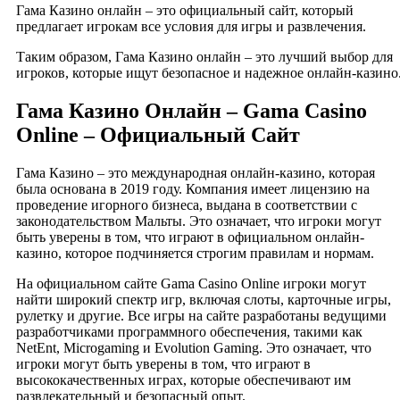
Гама Казино онлайн – это официальный сайт, который
предлагает игрокам все условия для игры и развлечения.
Таким образом, Гама Казино онлайн – это лучший выбор для
игроков, которые ищут безопасное и надежное онлайн-казино
Гама Казино Онлайн – Gama Casino
Online – Официальный Сайт
Гама Казино – это международная онлайн-казино, которая
была основана в 2019 году. Компания имеет лицензию на
проведение игорного бизнеса, выдана в соответствии с
законодательством Мальты. Это означает, что игроки могут
быть уверены в том, что играют в официальном онлайн-
казино, которое подчиняется строгим правилам и нормам.
На официальном сайте Gama Casino Online игроки могут
найти широкий спектр игр, включая слоты, карточные игры,
рулетку и другие. Все игры на сайте разработаны ведущими
разработчиками программного обеспечения, такими как
NetEnt, Microgaming и Evolution Gaming. Это означает, что
игроки могут быть уверены в том, что играют в
высококачественных играх, которые обеспечивают им
развлекательный и безопасный опыт.