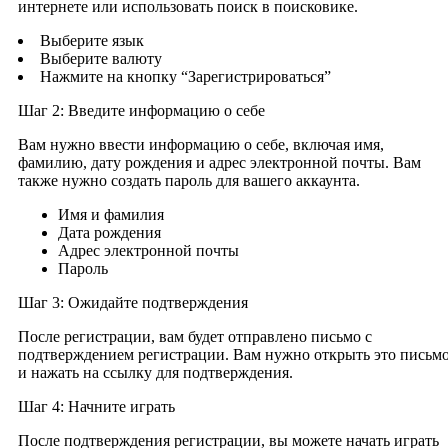
интернете или использовать поиск в поисковике.
Выберите язык
Выберите валюту
Нажмите на кнопку “Зарегистрироваться”
Шаг 2: Введите информацию о себе
Вам нужно ввести информацию о себе, включая имя,
фамилию, дату рождения и адрес электронной почты. Вам
также нужно создать пароль для вашего аккаунта.
Имя и фамилия
Дата рождения
Адрес электронной почты
Пароль
Шаг 3: Ожидайте подтверждения
После регистрации, вам будет отправлено письмо с
подтверждением регистрации. Вам нужно открыть это письм
и нажать на ссылку для подтверждения.
Шаг 4: Начните играть
После подтверждения регистрации, вы можете начать играть