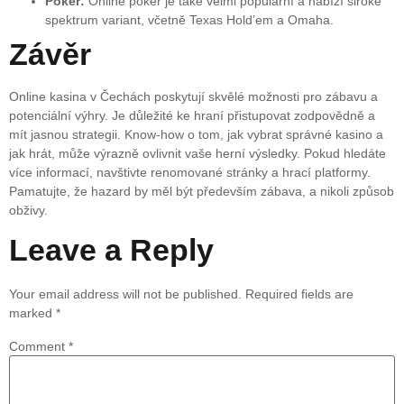
Poker:
Online poker je také velmi populární a nabízí široké
spektrum variant, včetně Texas Hold’em a Omaha.
Závěr
Online kasina v Čechách poskytují skvělé možnosti pro zábavu a
potenciální výhry. Je důležité ke hraní přistupovat zodpovědně a
mít jasnou strategii. Know-how o tom, jak vybrat správné kasino a
jak hrát, může výrazně ovlivnit vaše herní výsledky. Pokud hledáte
více informací, navštivte renomované stránky a hrací platformy.
Pamatujte, že hazard by měl být především zábava, a nikoli způsob
obživy.
Leave a Reply
Your email address will not be published.
Required fields are
marked
*
Comment
*