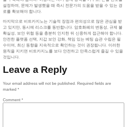
설정하며, 문제가 발생했을 때 즉시 전문가의 도움을 받을 수 있는 경
로를 확보해야 합니다.
마지막으로 비트카지노는 기술적 장점과 편의성으로 많은 관심을 받
고 있지만, 동시에 리스크를 동반합니다. 암호화폐의 변동성, 규제 불
확실성, 보안 위협 등을 충분히 인지한 뒤 신중하게 접근해야 합니다.
안전한 플랫폼 선택, 지갑 보안 강화, 책임 있는 베팅 습관 수립은 필
수이며, 최신 동향을 지속적으로 확인하는 것이 권장됩니다. 이러한
원칙을 지키면 비트카지노를 보다 안전하고 만족스럽게 즐길 수 있을
것입니다.
Leave a Reply
Your email address will not be published.
Required fields are
marked
*
Comment
*