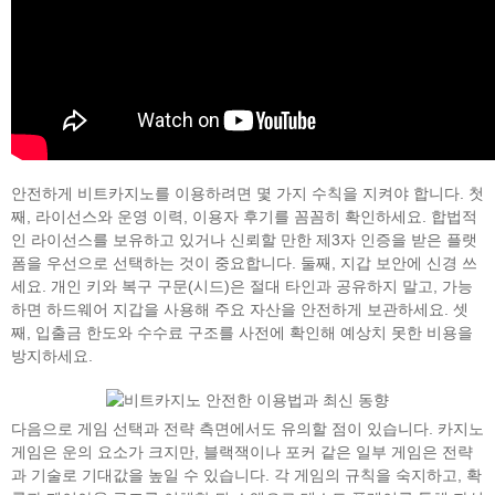
안전하게 비트카지노를 이용하려면 몇 가지 수칙을 지켜야 합니다. 첫
째, 라이선스와 운영 이력, 이용자 후기를 꼼꼼히 확인하세요. 합법적
인 라이선스를 보유하고 있거나 신뢰할 만한 제3자 인증을 받은 플랫
폼을 우선으로 선택하는 것이 중요합니다. 둘째, 지갑 보안에 신경 쓰
세요. 개인 키와 복구 구문(시드)은 절대 타인과 공유하지 말고, 가능
하면 하드웨어 지갑을 사용해 주요 자산을 안전하게 보관하세요. 셋
째, 입출금 한도와 수수료 구조를 사전에 확인해 예상치 못한 비용을
방지하세요.
다음으로 게임 선택과 전략 측면에서도 유의할 점이 있습니다. 카지노
게임은 운의 요소가 크지만, 블랙잭이나 포커 같은 일부 게임은 전략
과 기술로 기대값을 높일 수 있습니다. 각 게임의 규칙을 숙지하고, 확