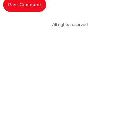
All rights reserved