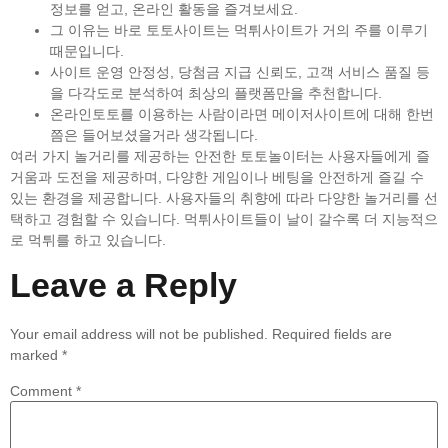
정보를 얻고, 온라인 활동을 즐겨보세요.
그 이유는 바로 토토사이트는 먹튀사이트가 거의 주를 이루기
때문입니다.
사이트 운영 안정성, 당첨금 지급 신뢰도, 고객 서비스 품질 등
을 다각도로 분석하여 최상의 플랫폼만을 추천합니다.
온라인토토를 이용하는 사람이라면 메이저사이트에 대해 한번
쯤은 들어보셨을거라 생각됩니다.
여러 가지 놀거리를 제공하는 안전한 토토놀이터는 사용자들에게 즐
거움과 도전을 제공하며, 다양한 게임이나 베팅을 안전하게 즐길 수
있는 환경을 제공합니다. 사용자들의 취향에 따라 다양한 놀거리를 선
택하고 경험할 수 있습니다. 먹튀사이트들이 날이 갈수록 더 지능적으
로 먹튀를 하고 있습니다.
Leave a Reply
Your email address will not be published.
Required fields are
marked
*
Comment
*