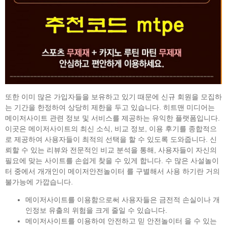
또한 이미 많은 가입자들을 보유하고 있기 때문에 신규 회원을 모집하
는 기간을 한정하여 상당히 제한을 두고 있습니다. 히트맨 미디어는
메이저사이트 관련 정보 및 서비스를 제공하는 유익한 플랫폼입니다.
이곳은 메이저사이트의 최신 소식, 비교 정보, 이용 후기를 종합적으
로 제공하여 사용자들이 최적의 선택을 할 수 있도록 도와줍니다. 신
뢰할 수 있는 리뷰와 전문적인 비교 분석을 통해, 사용자들이 자신의
필요에 맞는 사이트를 손쉽게 찾을 수 있게 합니다. 수 많은 사설놀이
터 중에서 개개인이 메이저안전놀이터 를 구별해서 사용 하기란 거의
불가능에 가깝습니다.
메이저사이트를 이용함으로써 사용자들은 금전적 손실이나 개
인정보 유출의 위험을 크게 줄일 수 있습니다.
메이저사이트를 이용하여 안전하고 믿 안전놀이터 을 수 있는