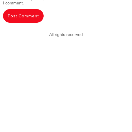
I comment.
All rights reserved