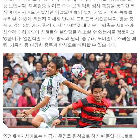
듯 보입니다. 먹튀검증 사이트 수백 곳의 먹튀 심사 과정을 통과한 핵
심 메이저사이트 계열사만 담았으며 해당 업체 가입 시 어떤 특혜를
누리실 수 있게 되는지 자세히 안내해 드리도록 하겠습니다. 평균 충
전 시간은 3분 이내, 환전 시간은 10분 이내로 모든 입출금 서비스가
신속하게 처리되어 회원들의 불안감을 해소할 수 있는지를 검토하고
있습니다. 일반적인 프로토 방식과 달리, 승무패, 오버언더, 스페셜 베
팅, 기록식 등 다양한 종목과 방식으로 베팅할 수 있습니다.
안전메이저사이트는 비공개 운영을 원칙으로 하기 때문입니다.토토