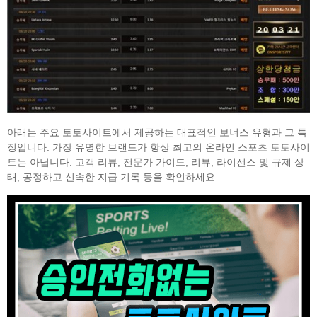
아래는 주요 토토사이트에서 제공하는 대표적인 보너스 유형과 그 특
징입니다. 가장 유명한 브랜드가 항상 최고의 온라인 스포츠 토토사이
트는 아닙니다. 고객 리뷰, 전문가 가이드, 리뷰, 라이선스 및 규제 상
태, 공정하고 신속한 지급 기록 등을 확인하세요.