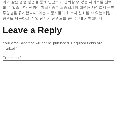
이와 같은 검증 방법을 통해 안전하고 신뢰할 수 있는 사이트를 선택
할 수 있습니다. 신뢰성 확보인증된 보증업체와 협력해 사이트의 운영
투명성을 유지합니다. 이는 사용자들에게 보다 신뢰할 수 있는 베팅
환경을 제공하고, 산업 전반의 신뢰도를 높이는 데 기여합니다.
Leave a Reply
Your email address will not be published.
Required fields are
marked
*
Comment
*