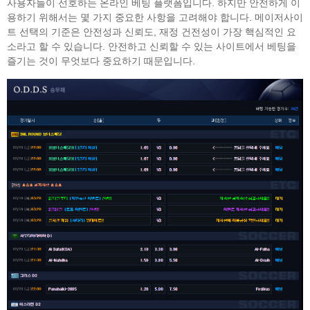
사용자들이 선호하는 온라인 베팅 플랫폼입니다. 하지만 안전하게 이
용하기 위해서는 몇 가지 중요한 사항을 고려해야 합니다. 메이저사이
트 선택의 기준은 안전성과 신뢰도, 재정 건전성이 가장 핵심적인 요
소라고 할 수 있습니다. 안전하고 신뢰할 수 있는 사이트에서 베팅을
즐기는 것이 무엇보다 중요하기 때문입니다.