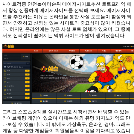
사이트검증 안전놀이터순위 메이저사이트추천 토토프레임 에
서 항상 신중하게 메이저사이트를 선택해 보세요. 메이저사이
트를 추천하는 이유는 온라인을 통한 사설 토토들이 활성화 되
면서 안전하고 신뢰성 있는 사이트의 중요성이 많이 커졌습니
다. 하지만 온라인에는 많은 사설 토토 업체가 있으며, 그 중에
서도 신뢰성이 떨어지는 먹튀 사이트가 많이 생겨났습니다.
그리고 스포츠중계를 실시간으로 시청하면서 배팅할 수 있는
라이브배팅 게임이 있으며 이제는 해외 유명 카지노게임도 만
나보실 수 있습니다. 이 밖에도 가상축구, 온라인 경마, 그래프
게임 등 다양한 게임들이 회원님들의 이용을 기다리고 있습니