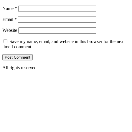
Name
*
Email
*
Website
Save my name, email, and website in this browser for the next
time I comment.
All rights reserved