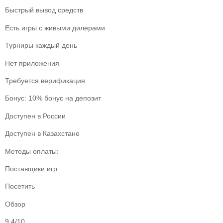
Быстрый вывод средств
Есть игры с живыми дилерами
Турниры каждый день
Нет приложения
Требуется верификация
Бонус: 10% бонус на депозит
Доступен в России
Доступен в Казахстане
Методы оплаты:
Поставщики игр:
Посетить
Обзор
9.4/10