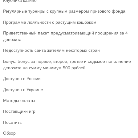
Клубника казино
Регулярные турниры с крупным размером призового фонда
Программа лояльности с растущим кэшбэком
Приветственный пакет, предусматривающий поощрения за 4
депозита
Недоступность сайта жителям некоторых стран
Бонус: Бонус за первое, второе, третье и седьмое пополнение
депозита на сумму минимум 500 рублей
Доступен в России
Доступен в Украине
Методы оплаты:
Поставщики игр:
Посетить
Обзор