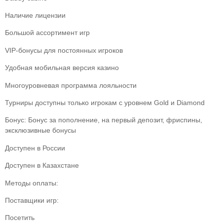
Наличие лицензии
Большой ассортимент игр
VIP-бонусы для постоянных игроков
Удобная мобильная версия казино
Многоуровневая программа лояльности
Турниры доступны только игрокам с уровнем Gold и Diamond
Бонус: Бонус за пополнение, на первый депозит, фриспины,
эксклюзивные бонусы
Доступен в России
Доступен в Казахстане
Методы оплаты:
Поставщики игр:
Посетить