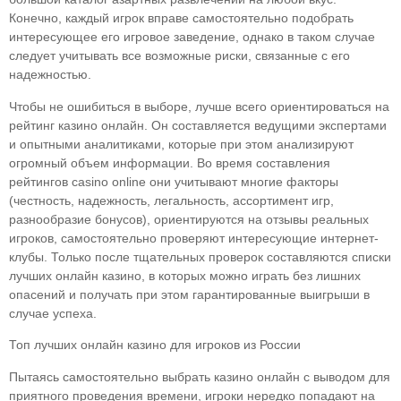
Конечно, каждый игрок вправе самостоятельно подобрать
интересующее его игровое заведение, однако в таком случае
следует учитывать все возможные риски, связанные с его
надежностью.
Чтобы не ошибиться в выборе, лучше всего ориентироваться на
рейтинг казино онлайн. Он составляется ведущими экспертами
и опытными аналитиками, которые при этом анализируют
огромный объем информации. Во время составления
рейтингов casino online они учитывают многие факторы
(честность, надежность, легальность, ассортимент игр,
разнообразие бонусов), ориентируются на отзывы реальных
игроков, самостоятельно проверяют интересующие интернет-
клубы. Только после тщательных проверок составляются списки
лучших онлайн казино, в которых можно играть без лишних
опасений и получать при этом гарантированные выигрыши в
случае успеха.
Топ лучших онлайн казино для игроков из России
Пытаясь самостоятельно выбрать казино онлайн с выводом для
приятного проведения времени, игроки нередко попадают на