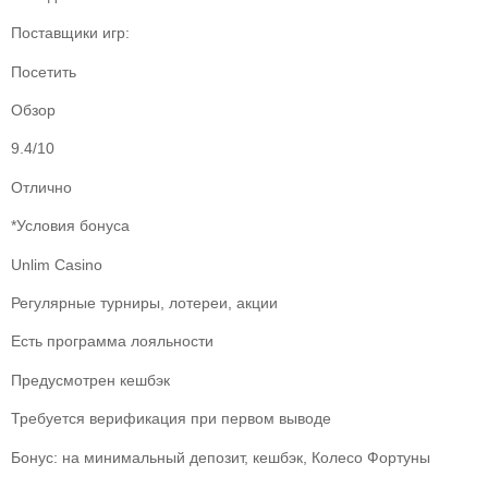
Поставщики игр:
Посетить
Обзор
9.4/10
Отлично
*Условия бонуса
Unlim Casino
Регулярные турниры, лотереи, акции
Есть программа лояльности
Предусмотрен кешбэк
Требуется верификация при первом выводе
Бонус: на минимальный депозит, кешбэк, Колесо Фортуны