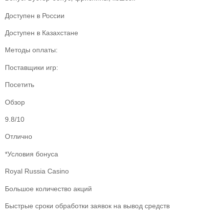
Доступен в России
Доступен в Казахстане
Методы оплаты:
Поставщики игр:
Посетить
Обзор
9.8/10
Отлично
*Условия бонуса
Royal Russia Casino
Большое количество акций
Быстрые сроки обработки заявок на вывод средств