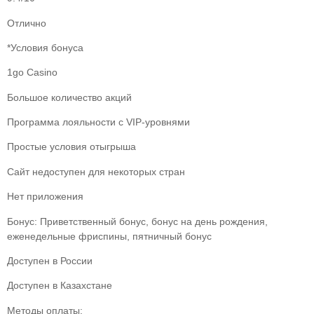
Отлично
*Условия бонуса
1go Casino
Большое количество акций
Программа лояльности с VIP-уровнями
Простые условия отыгрыша
Сайт недоступен для некоторых стран
Нет приложения
Бонус: Приветственный бонус, бонус на день рождения,
еженедельные фриспины, пятничный бонус
Доступен в России
Доступен в Казахстане
Методы оплаты: