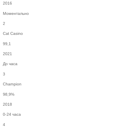
2016
Моментально
2
Cat Casino
99,1
2021
До часа
3
Champion
98,9%
2018
0-24 часа
4