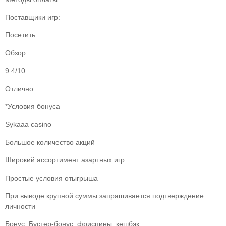
Поставщики игр:
Посетить
Обзор
9.4/10
Отлично
*Условия бонуса
Sykaaa casino
Большое количество акций
Широкий ассортимент азартных игр
Простые условия отыгрыша
При выводе крупной суммы запрашивается подтверждение
личности
Бонус: Бустер-бонус, фриспины, кешбэк