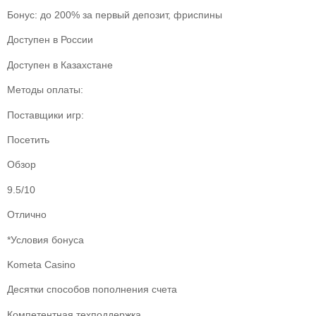
Бонус: до 200% за первый депозит, фриспины
Доступен в России
Доступен в Казахстане
Методы оплаты:
Поставщики игр:
Посетить
Обзор
9.5/10
Отлично
*Условия бонуса
Kometa Casino
Десятки способов пополнения счета
Компетентная техподдержка