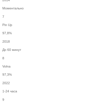
Моментально
7
Pin Up
97,8%
2018
До 60 минут
8
Volna
97,3%
2022
1-24 часа
9