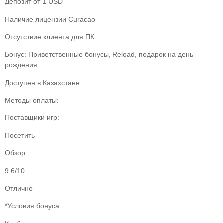
Депозит от 1 USD
Наличие лицензии Curacao
Отсутствие клиента для ПК
Бонус: Приветственные бонусы, Reload, подарок на день
рождения
Доступен в Казахстане
Методы оплаты:
Поставщики игр:
Посетить
Обзор
9.6/10
Отлично
*Условия бонуса