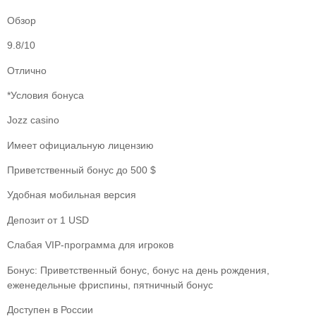
Обзор
9.8/10
Отлично
*Условия бонуса
Jozz casino
Имеет официальную лицензию
Приветственный бонус до 500 $
Удобная мобильная версия
Депозит от 1 USD
Слабая VIP-программа для игроков
Бонус: Приветственный бонус, бонус на день рождения,
еженедельные фриспины, пятничный бонус
Доступен в России