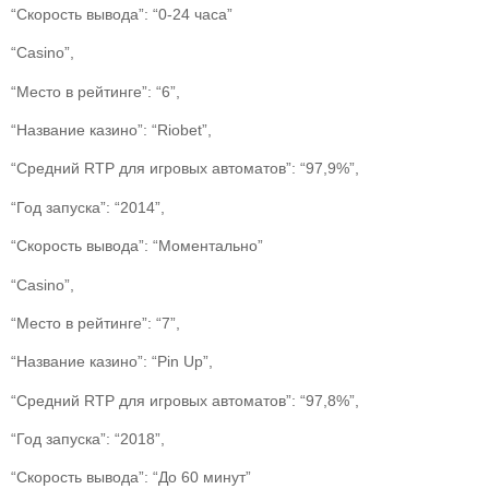
“Скорость вывода”: “0-24 часа”
“Casino”,
“Место в рейтинге”: “6”,
“Название казино”: “Riobet”,
“Средний RTP для игровых автоматов”: “97,9%”,
“Год запуска”: “2014”,
“Скорость вывода”: “Моментально”
“Casino”,
“Место в рейтинге”: “7”,
“Название казино”: “Pin Up”,
“Средний RTP для игровых автоматов”: “97,8%”,
“Год запуска”: “2018”,
“Скорость вывода”: “До 60 минут”