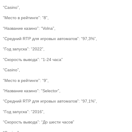
“Casino”,
“Место в рейтинге”: “8”,
“Название казино”: “Volna”,
“Средний RTP для игровых автоматов”: “97,3%”,
“Год запуска”: “2022”,
“Скорость вывода”: “1-24 часа”
“Casino”,
“Место в рейтинге”: “9”,
“Название казино”: “Selector”,
“Средний RTP для игровых автоматов”: “97,1%”,
“Год запуска”: “2016”,
“Скорость вывода”: “До шести часов”