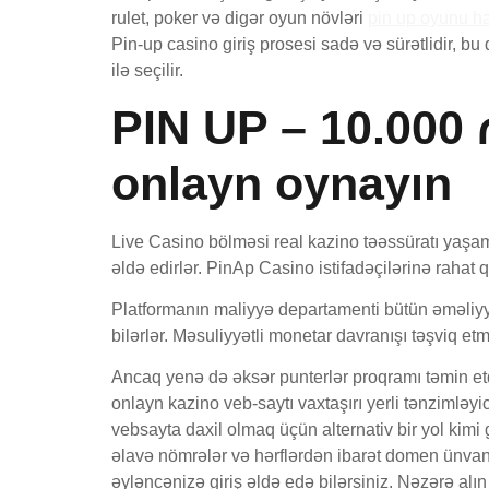
rulet, poker və digər oyun növləri
pin up oyunu h
Pin-up casino giriş prosesi sadə və sürətlidir, bu
ilə seçilir.
PIN UP – 10.000 
onlayn oynayın
Live Casino bölməsi real kazino təəssüratı yaşama
əldə edirlər. PinAp Casino istifadəçilərinə rahat qe
Platformanın maliyyə departamenti bütün əməliyyat
bilərlər. Məsuliyyətli monetar davranışı təşviq etm
Ancaq yenə də əksər punterlər proqramı təmin et
onlayn kazino veb-saytı vaxtaşırı yerli tənzimləy
vebsayta daxil olmaq üçün alternativ bir yol kimi
əlavə nömrələr və hərflərdən ibarət domen ünvanın
əyləncənizə giriş əldə edə bilərsiniz. Nəzərə al