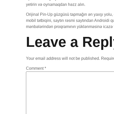
yetirin və oynamaqdan həzz alın.
Orijinal Pin-Up güzgüsü tapmağın ən yaxşı yolu, 
mobil tətbiqini, saytın rəsmi saytından Androidi
mənbələrindən proqramının yüklənməsinə icazə v
Leave a Repl
Your email address will not be published.
Requir
Comment
*