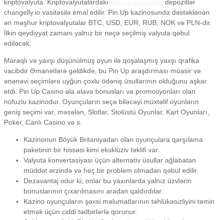
kriptovalyuta. Kriptovalyutalardakı
Pin-Up casino Az
depozitlər
changelly.io vasitəsilə emal edilir. Pin Up kazinosunda dəstəklənən
ən məşhur kriptovalyutalar BTC, USD, EUR, RUB, NOK və PLN-dir.
İlkin qeydiyyat zamanı yalnız bir neçə seçilmiş valyuta qəbul
ediləcək.
Maraqlı və yaxşı düşünülmüş oyun ilə qoşalaşmış yaxşı qrafika
vacibdir Əmanətlərə gəldikdə, bu Pin Up araşdırması müasir və
ənənəvi seçimlərə uyğun çoxlu ödəniş üsullarının olduğunu aşkar
etdi. Pin Up Casino əla əlavə bonusları və promosyonları olan
nüfuzlu kazinodur. Oyunçuların seçə biləcəyi müxtəlif oyunların
geniş seçimi var, məsələn, Slotlar, Stolüstü Oyunlar, Kart Oyunları,
Poker, Canlı Casino və s.
Kazinonun Böyük Britaniyadan olan oyunçulara qarşılama
paketinin bir hissəsi kimi eksklüziv təklifi var.
Valyuta konvertasiyası üçün alternativ üsullar ağlabatan
müddət ərzində və heç bir problem olmadan qəbul edilir.
Dezavantaj odur ki, onlar bu yaxınlarda yalnız üzvlərin
bonuslarının çıxarılmasını aradan qaldırdılar.
Kazino oyunçuların şəxsi məlumatlarının təhlükəsizliyini təmin
etmək üçün ciddi tədbirlərlə qorunur.