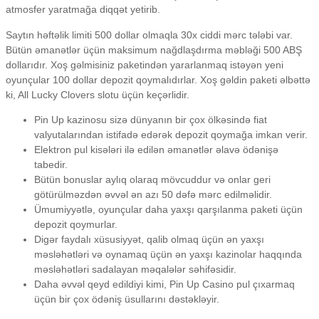
atmosfer yaratmağa diqqət yetirib.
Saytın həftəlik limiti 500 dollar olmaqla 30x ciddi mərc tələbi var.
Bütün əmanətlər üçün maksimum nağdlaşdırma məbləği 500 ABŞ
dollarıdır. Xoş gəlmisiniz paketindən yararlanmaq istəyən yeni
oyunçular 100 dollar depozit qoymalıdırlar. Xoş gəldin paketi əlbəttə
ki, All Lucky Clovers slotu üçün keçərlidir.
Pin Up kazinosu sizə dünyanın bir çox ölkəsində fiat
valyutalarından istifadə edərək depozit qoymağa imkan verir.
Elektron pul kisələri ilə edilən əmanətlər əlavə ödənişə
tabedir.
Bütün bonuslar aylıq olaraq mövcuddur və onlar geri
götürülməzdən əvvəl ən azı 50 dəfə mərc edilməlidir.
Ümumiyyətlə, oyunçular daha yaxşı qarşılanma paketi üçün
depozit qoymurlar.
Digər faydalı xüsusiyyət, qalib olmaq üçün ən yaxşı
məsləhətləri və oynamaq üçün ən yaxşı kazinolar haqqında
məsləhətləri sadalayan məqalələr səhifəsidir.
Daha əvvəl qeyd edildiyi kimi, Pin Up Casino pul çıxarmaq
üçün bir çox ödəniş üsullarını dəstəkləyir.