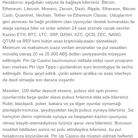
Hesabınızı aşağıdakı valyuta ilə bağlaya bilərsiniz: Bitcoin,
Ethereum, Litecoin, Monero, Zecoin, Dash, Ripple, Ethereon, Bitcoin
Cash, Quantnet, Vechain, Tether və Ethereum Classic. Uduşlarının
geri alınması ilə bağlı problemi olan oyunçular dəstək komandası ilə
əlaqə saxlaya bilər və onlar adətən 24 saat ərzində cavab verirlər.
Kazino ETH, BTC, LTC, XRP, DASH, XZC, QCN, ZEC, NANO,
QTUM və REP kimi bütün əsas kriptovalyutaları dəstəkləyir.
Minimum və maksimum icazə verilən əmanətlər və pul vəsaitləri
müvafiq olaraq 20 və 25.000 ABŞ dolları səviyyəsində müəyyən
edilmişdir. Pin Up Casino kazinosunun istifadə etdiyi oyun proqramı
bacı markası Pin Ups Tipps-i gücləndirən eyni texnologiya ilə təchiz
edilmişdir. Bunu qeyd edirik, çünki sistem qrafika və əsas interfeys
də daxil olmaqla son dərəcə oxşardır.
Məsələn, 100 dollar depozit etsəniz, pulsuz slot spin promo
oyunlarında beşə qədər əlavə pulsuz fırlanma əldə edə bilərsiniz.
Rulet, blackjack, poker, bakara və ya digər oyunlar oynamağı
planlaşdırırsınızsa, qeydiyyatdan keçib pulsuz oynaya bilərsiniz. Siz
həmçinin demo rejimində oynaya və həqiqətən kazino oyunçusu
olmaq istəyib-istəmədiyinizə özünüz qərar verə bilərsiniz. Bonusun
müddəti bitdikdən sonra siz pulu aktivləşdirə bilərsiniz, bu pul
hesabınıza köçürüləcək. Pin Up Casino-da müştəri xidməti həftənin