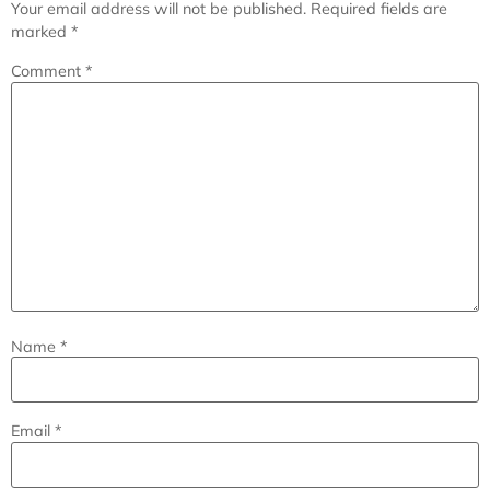
Your email address will not be published.
Required fields are
marked
*
Comment
*
Name
*
Email
*