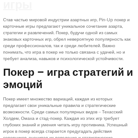
игры
Став частью мировой индустрии азартных игр, Pin-Up покер и
карточные игры предлагают уникальное сочетание азарта,
стратегии и развлечений. Покер, будучи одной из самых
знаковых карточных игр, обрел невероятную популярность как
среди профессионалов, так и среди любителей. Важно
понимать, что игра в покер не только связана с удачей, но и
требует анализа, навыков и психологической устойчивости.
Покер – игра стратегий и
эмоций
Покер имеет множество вариаций, каждая из которых
предлагает свои уникальные правила и стратегические
возможности. Среди самых популярных видов – Техасский
Холдем, Омаха и стад-покер. Каждая из этих игр требует
глубоких знаний и умения читать игру противника. Успешный
игрок в покер всегда старается предугадать действия
соперников, оценивая их поведение и статистические