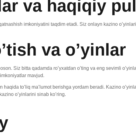
lar va haqiqiy pu
atnashish imkoniyatini taqdim etadi. Siz onlayn kazino o’yinlar
tish va o’yinlar
oson. Siz bitta qadamda ro’yxatdan o’ting va eng sevimli o’yinla
 imkoniyatlar mavjud.
haqida to’liq ma’lumot berishga yordam beradi. Kazino o’yinlari
zino o’yinlarini sinab ko’ring.
y