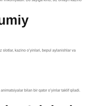
mumiy
slotlar, kazino o’yinlari, bepul aylanishlar va
imatsiyalar bilan bir qator o’yinlar taklif qiladi.