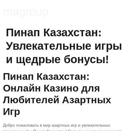
magroup
Пинап Казахстан:
Увлекательные игры
и щедрые бонусы!
Пинап Казахстан:
Онлайн Казино для
Любителей Азартных
Игр
Добро пожаловать в мир азартных игр и увлекательных