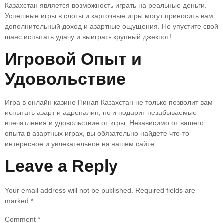
Казахстан является возможность играть на реальные деньги.
Успешные игры в слоты и карточные игры могут приносить вам
дополнительный доход и азартные ощущения. Не упустите свой
шанс испытать удачу и выиграть крупный джекпот!
Игровой Опыт и
Удовольствие
Игра в онлайн казино Пинап Казахстан не только позволит вам
испытать азарт и адреналин, но и подарит незабываемые
впечатления и удовольствие от игры. Независимо от вашего
опыта в азартных играх, вы обязательно найдете что-то
интересное и увлекательное на нашем сайте.
Leave a Reply
Your email address will not be published.
Required fields are
marked
*
Comment
*