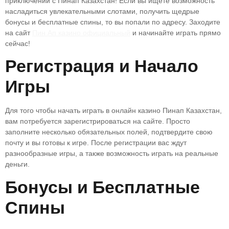
приключений с Пинап Казахстан! Если вы ищете возможность
насладиться увлекательными слотами, получить щедрые
бонусы и бесплатные спины, то вы попали по адресу. Заходите
на сайт
Пин Ап казино официальный
и начинайте играть прямо
сейчас!
Регистрация и Начало
Игры
Для того чтобы начать играть в онлайн казино Пинап Казахстан,
вам потребуется зарегистрироваться на сайте. Просто
заполните несколько обязательных полей, подтвердите свою
почту и вы готовы к игре. После регистрации вас ждут
разнообразные игры, а также возможность играть на реальные
деньги.
Бонусы и Бесплатные
Спины