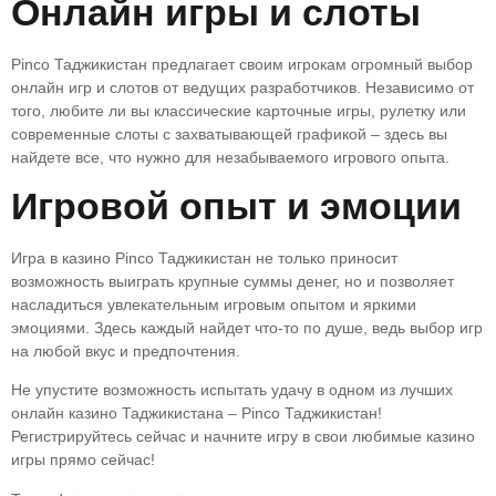
Онлайн игры и слоты
Pinco Таджикистан предлагает своим игрокам огромный выбор
онлайн игр и слотов от ведущих разработчиков. Независимо от
того, любите ли вы классические карточные игры, рулетку или
современные слоты с захватывающей графикой – здесь вы
найдете все, что нужно для незабываемого игрового опыта.
Игровой опыт и эмоции
Игра в казино Pinco Таджикистан не только приносит
возможность выиграть крупные суммы денег, но и позволяет
насладиться увлекательным игровым опытом и яркими
эмоциями. Здесь каждый найдет что-то по душе, ведь выбор игр
на любой вкус и предпочтения.
Не упустите возможность испытать удачу в одном из лучших
онлайн казино Таджикистана – Pinco Таджикистан!
Регистрируйтесь сейчас и начните игру в свои любимые казино
игры прямо сейчас!