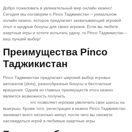
Добро пожаловать в увлекательный мир онлайн казино!
Сегодня мы поговорим о Pinco Таджикистан – уникальном
онлайн казино, которое предлагает захватывающий игровой
опыт и щедрые бонусы для своих игроков. Если вы любите
азартные игры и хотите испытать удачу, то Pinco Таджикистан –
ваш лучший выбор!
Преимущества Pinco
Таджикистан
Pinco Таджикистан предлагает широкий выбор игровых
автоматов (slots), разнообразные бонусы и бесплатные
вращения. Одним из главных преимуществ этого казино
является возможность получить
Pinco бесплатные вращения
каждый день
, что позволяет игрокам увеличить свои шансы на
выигрыш. Кроме того, регистрация в казино Pinco Таджикистан
занимает всего несколько минут, после чего вы сможете
наслаждаться игрой в любимые азартные игры.