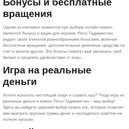
Бонусы и бесплатные
вращения
Одним из ключевых моментов при выборе онлайн казино
являются бонусы и акции для игроков. Pinco Таджикистан
радует своих клиентов разнообразными бонусами, включая
бесплатные вращения, дополнительные денежные средства на
счет и многое другое. Эти бонусы помогут вам увеличить свой
баланс и продлить удовольствие от игры.
Игра на реальные
деньги
Хотите испытать настоящий азарт и сорвать куш? Тогда игра на
реальные деньги в казино Pinco Таджикистан – ваш выбор!
Здесь вы найдете широкий выбор казино игр, которые позволят
вам выиграть крупные суммы денег и насладиться азартом на
полную катушку.