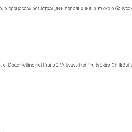
, о процессах регистрации и пополнения, а также о бонус
 DeadHotlineHot Fruits 27Allways Hot FruitsExtra ChilliBuffa