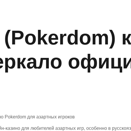
(Pokerdom) 
зеркало офиц
о Pokerdom для азартных игроков
-казино для любителей азартных игр, особенно в русскоя