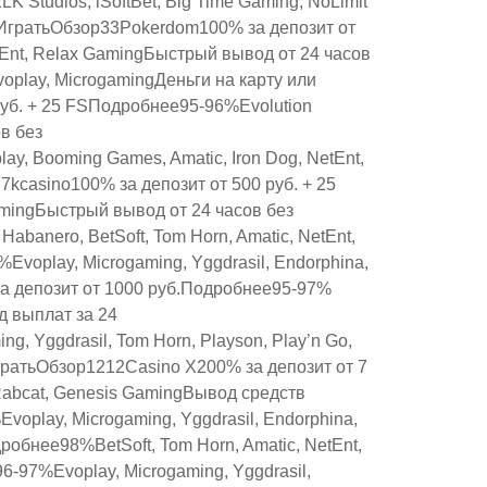
K Studios, iSoftBet, Big Time Gaming, NoLimit
%ИгратьОбзор33Pokerdom100% за депозит от
etEnt, Relax GamingБыстрый вывод от 24 часов
lay, MicrogamingДеньги на карту или
руб. + 25 FSПодробнее95-96%Evolution
ов без
, Booming Games, Amatic, Iron Dog, NetEnt,
kcasino100% за депозит от 500 руб. + 25
GamingБыстрый вывод от 24 часов без
anero, BetSoft, Tom Horn, Amatic, NetEnt,
play, Microgaming, Yggdrasil, Endorphina,
а депозит от 1000 руб.Подробнее95-97%
од выплат за 24
 Yggdrasil, Tom Horn, Playson, Play’n Go,
гратьОбзор1212Casino X200% за депозит от 7
 Rabcat, Genesis GamingВывод средств
lay, Microgaming, Yggdrasil, Endorphina,
бнее98%BetSoft, Tom Horn, Amatic, NetEnt,
97%Evoplay, Microgaming, Yggdrasil,