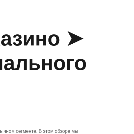
казино ➤
иального
зычном сегменте. В этом обзоре мы