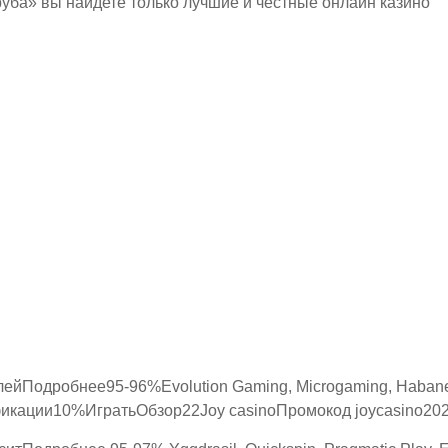
руба» вы найдете только лучшие и честные онлайн казино
ейПодробнее95-96%Evolution Gaming, Microgaming, Habanero,
фикации10%ИгратьОбзор22Joy casinoПромокод joycasino20