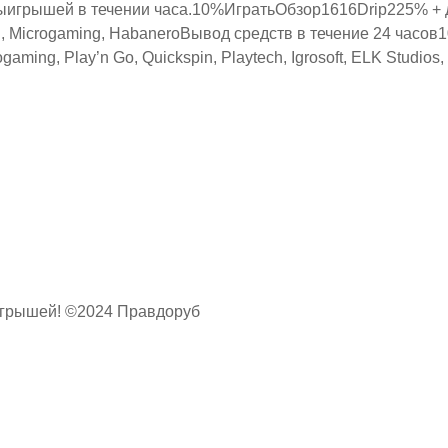
 выигрышей в течении часа.10%ИгратьОбзор1616Drip225% + 
ng, Microgaming, HabaneroВывод средств в течение 24 час
gaming, Play’n Go, Quickspin, Playtech, Igrosoft, ELK Studio
игрышей! ©2024 Правдоруб