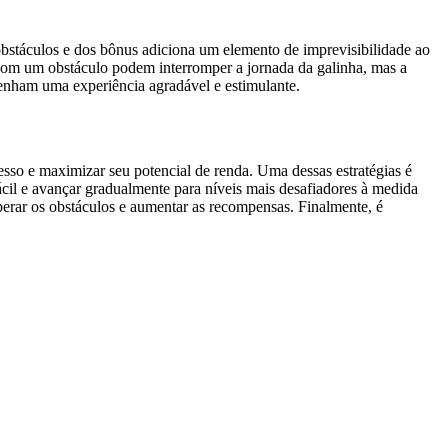
obstáculos e dos bônus adiciona um elemento de imprevisibilidade ao
com um obstáculo podem interromper a jornada da galinha, mas a
enham uma experiência agradável e estimulante.
sso e maximizar seu potencial de renda. Uma dessas estratégias é
ácil e avançar gradualmente para níveis mais desafiadores à medida
perar os obstáculos e aumentar as recompensas. Finalmente, é