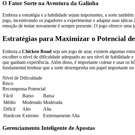
O Fator Sorte na Aventura da Galinha
Embora a estratégia e a habilidade sejam importantes, a sorte també
jogo, incentivando os jogadores a experimentar e adaptar suas táti
emoção de tentar novamente é sempre presente. O jogo oferece uma ju
Estratégias para Maximizar o Potencial d
Embora a
Chicken Road
seja um jogo de azar, existem algumas estr
escolher o nível de dificuldade adequado ao seu nível de habilidade 
que ganham experiência. Além disso, é importante coletar e usar os b
fundamental lembrar que a sorte desempenha um papel importante no j
Nível de Dificuldade
Risco
Recompensa Potencial
Fácil
Baixo
Baixa
Médio
Moderado
Moderada
Difícil
Alto
Alta
Hardcore
Extremo
Extremamente Alta
Gerenciamento Inteligente de Apostas