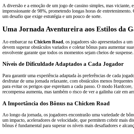
A diversão e a emoção de um jogo de cassino simples, mas viciante, 
impressionante de 98%, prometendo longas horas de entretenimento. O
um desafio que exige estratégia e um pouco de sorte.
Uma Jornada Aventureira aos Estilos da G
Ao embarcar na
Chicken Road
, os jogadores são apresentados a um
devem superar obstáculos variados e coletar bônus para aumentar suas
envolvente garante que todos os momentos sejam cheios de suspense. D
Níveis de Dificuldade Adaptados a Cada Jogador
Para garantir uma experiência adaptada às preferências de cada jogad
desfrutar de uma jornada relaxante, com obstáculos menos frequentes
para evitar os perigos que espreitam a cada passo. O modo Hardcore, p
recompensa aumenta, mas também o risco de ver a galinha cair em ar
A Importância dos Bônus na Chicken Road
Ao longo da jornada, os jogadores encontrarão uma variedade de bôn
um impacto, aceleradores de velocidade, que permitem cobrir mais di
bônus é fundamental para superar os níveis mais desafiadores e alcanç