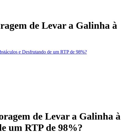
ragem de Levar a Galinha à
Obstáculos e Desfrutando de um RTP de 98%?
oragem de Levar a Galinha à
 de um RTP de 98%?