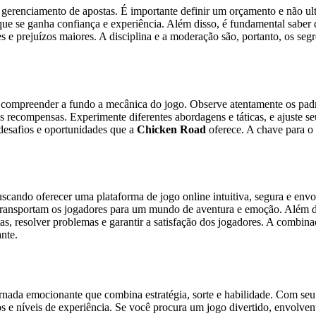
 gerenciamento de apostas. É importante definir um orçamento e não ultr
 se ganha confiança e experiência. Além disso, é fundamental saber q
s e prejuízos maiores. A disciplina e a moderação são, portanto, os seg
l compreender a fundo a mecânica do jogo. Observe atentamente os padr
 as recompensas. Experimente diferentes abordagens e táticas, e ajuste s
 desafios e oportunidades que a
Chicken Road
oferece. A chave para o 
scando oferecer uma plataforma de jogo online intuitiva, segura e env
e transportam os jogadores para um mundo de aventura e emoção. Além d
as, resolver problemas e garantir a satisfação dos jogadores. A combina
nte.
rnada emocionante que combina estratégia, sorte e habilidade. Com seu
os e níveis de experiência. Se você procura um jogo divertido, envolve