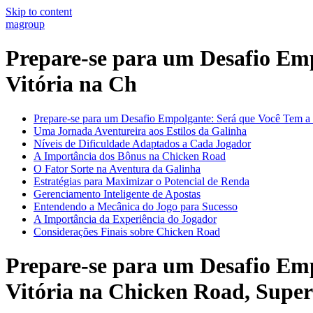
Skip to content
magroup
Prepare-se para um Desafio Em
Vitória na Ch
Prepare-se para um Desafio Empolgante: Será que Você Tem a
Uma Jornada Aventureira aos Estilos da Galinha
Níveis de Dificuldade Adaptados a Cada Jogador
A Importância dos Bônus na Chicken Road
O Fator Sorte na Aventura da Galinha
Estratégias para Maximizar o Potencial de Renda
Gerenciamento Inteligente de Apostas
Entendendo a Mecânica do Jogo para Sucesso
A Importância da Experiência do Jogador
Considerações Finais sobre Chicken Road
Prepare-se para um Desafio Em
Vitória na Chicken Road, Supe