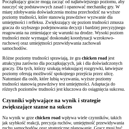
Początkujący gracze mogą zacząć od najłatwiejszego poziomu, aby
nauczyć się podstawowych zasad i opanować mechanikę gry. W
miarę zdobywania doświadczenia można przechodzić na wyższe
poziomy trudności, które stanowią prawdziwe wyzwanie dla
umiejętności i refleksu. Zwiększający się poziom trudności zmusza
gracza do szybszego podejmowania decyzji i bardziej precyzyjnego
reagowania na zmieniające się warunki na drodze. Wysoki poziom
trudności może wymagać doskonałej koordynacji wzrokowo-
ruchowej oraz umiejętności przewidywania zachowań
samochodów.
Różne poziomy trudności sprawiają, że gra
chicken road
jest
atrakcyjna zarówno dla początkujących, jak i dla doświadczonych
graczy. Dla tych, którzy szukają relaksującej rozgrywki, łatwiejsze
poziomy oferują możliwość spokojnego przejścia przez ulicę.
Natomiast dla osób, które lubią wyzwania, wyższe poziomy
trudności stanowią prawdziwy test umiejętności. Adaptacja do
różnych poziomów trudności jest kluczowa do osiągnięcia sukcesu.
Czynniki wpływające na wynik i strategie
zwiększające szanse na sukces
Na wynik w grze
chicken road
wpływa wiele czynników, takich
jak szybkość reakcji, precyzja ruchów, umiejętność przewidywania
ruchu samochodów oraz strategiczne planowanie. Gracz musi być