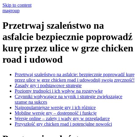
Skip to content
magroup
Przetrwaj szaleństwo na
asfalcie bezpiecznie poprowadź
kurę przez ulice w grze chicken
road i udowod
Przetrwaj szaleństwo na asfalcie: bezpiecznie poprowadź kurę
przez ulice w grze chicken road i udowodnij swoją zręczność!
Zasady gry i podstawowe strategie
Poziomy trudności i ich wpływ na rozgrywkę
Czynniki wpływające na wynik i strategie zwiększające
szanse na sukces
Najpopularniejsze wersje gry i ich różnice
Mobilne wersje gry – dostępność i funkcje
Wersje online – zalety i wady gry w przeglądarce
Przyszłość gry chicken road i potencjalne nowości