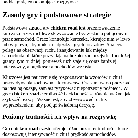
poddając się emocjonującej rozgrywce.
Zasady gry i podstawowe strategie
Podstawową zasadą gry
chicken road
jest przeprowadzenie
kurczaka przez ruchliwe skrzyżowanie bez zostania potrąconym
przez samochód. Gracz kontroluje kurczaka, kierując nim w lewo
lub w prawo, aby unikać nadjeżdżających pojazdów. Strategia
polega na obserwacji ruchu i znajdowaniu luk między
samochodami, które pozwalają na bezpieczne przejście. Im dłużej
gramy, tym trudniej, ponieważ ruch staje się coraz bardziej
intensywny, a prędkość samochodów wzrasta.
Kluczowe jest nauczenie się rozpoznawania wzorców ruchu i
przewidywania zachowania kierowców. Czasami warto poczekać
na idealną okazję, zamiast ryzykować niepotrzebny pośpiech. W
grze
chicken road
cierpliwość i dokładność są równie ważne, jak
szybkość reakcji. Ważne jest, aby obserwować ruch z
wyprzedzeniem, aby podjąć świadomą decyzję.
Poziomy trudności i ich wpływ na rozgrywkę
Gra
chicken road
często oferuje różne poziomy trudności, które
dostosowują intensywność ruchu i prędkość samochodów.