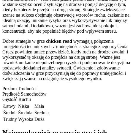
w stanie szybko ocenić sytuację na drodze i podjąć decyzję o tym,
kiedy bezpiecznie przejść na drugą stronę. Strategie zwiększające
szanse na sukces obejmują obserwację wzorców ruchu, czekanie na
idealną okazję, unikanie ryzyka oraz wykorzystywanie luk między
samochodami. Dodatkowo, ważne jest zachowanie spokoju i
koncentracji, aby nie popełniać błędów pod wpływem stresu.
Dobre strategie w grze
chicken road
wymagają połączenia
umiejętności technicznych z umiejętnością strategicznego myślenia.
Gracz powinien umieć przewidzieć, kiedy ruch na drodze zwolni, i
wykorzystać tę okazję do przejścia na drugą stronę. Ważne jest
również unikanie niepotrzebnego ryzyka i podejmowanie decyzji na
podstawie dokładnej analizy sytuacji. Ćwiczenie i zdobywanie
doświadczenia w grze przyczyniają się do poprawy umiejętności i
zwiększają szanse na osiągnięcie wysokiego wyniku.
Poziom Trudności
Prędkość Samochodów
Gęstość Ruchu
Łatwy
Niska
Mała
Średni
Średnia
Średnia
Trudny
Wysoka
Duża
Najpopularniejsze wersje gry i ich