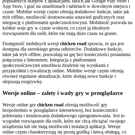
popularnych sklepów z aplikacjami, takich jak Google Play Store i
App Store, i grać na smartfonach i tabletach w dowolnym miejscu i
czasie. Mobilne wersje często oferują dodatkowe funkcje, takie jak
tryb offline, możliwość dostosowania ustawień graficznych oraz
integrację z platformami społecznościowymi. Mobilność pozwala na
krótkie sesje gry w czasie wolnym, co czyni ją idealnym
rozwiązaniem dla osób, które nie mają dużo czasu na granie.
Dostępność mobilnych wersji
chicken road
sprawia, że gra jest
dostępna dla szerokiego grona odbiorców. Dodatkowe funkcje,
takie jak tryb offline, pozwalają na grę bez konieczności posiadania
połączenia z Internetem. Integracja z platformami
społecznościowymi umożliwia dzielenie się wynikami z
przyjaciółmi i rywalizację online. Mobilne wersje często oferują
również regularne aktualizacje, które dodają nowe funkcje i
ulepszają rozgrywkę.
Wersje online – zalety i wady gry w przeglądarce
Wersje online gry
chicken road
oferują możliwość gry
bezpośrednio w przeglądarce internetowej, bez konieczności
pobierania i instalowania dodatkowego oprogramowania. Jest to
wygodne rozwiązanie dla osób, które nie chcą obciążać swojego
urządzenia lub nie mają możliwości instalacji aplikacji. Wersje
online często charakteryzują się prostą grafiką i łatwą obsługą, co