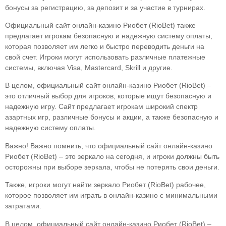
бонусы за регистрацию, за депозит и за участие в турнирах.
Официальный сайт онлайн-казино Риобет (RioBet) также
предлагает игрокам безопасную и надежную систему оплаты,
которая позволяет им легко и быстро переводить деньги на
свой счет. Игроки могут использовать различные платежные
системы, включая Visa, Mastercard, Skrill и другие.
В целом, официальный сайт онлайн-казино Риобет (RioBet) –
это отличный выбор для игроков, которые ищут безопасную и
надежную игру. Сайт предлагает игрокам широкий спектр
азартных игр, различные бонусы и акции, а также безопасную и
надежную систему оплаты.
Важно! Важно помнить, что официальный сайт онлайн-казино
Риобет (RioBet) – это зеркало на сегодня, и игроки должны быть
осторожны при выборе зеркала, чтобы не потерять свои деньги.
Также, игроки могут найти зеркало Риобет (RioBet) рабочее,
которое позволяет им играть в онлайн-казино с минимальными
затратами.
В целом, официальный сайт онлайн-казино Риобет (RioBet) –