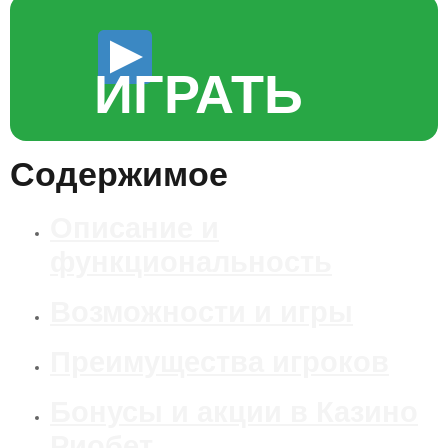
ИГРАТЬ
Содержимое
Описание и
функциональность
Возможности и игры
Преимущества игроков
Бонусы и акции в Казино
Риобет