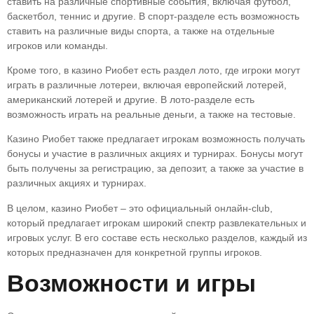
ставить на различные спортивные события, включая футбол,
баскетбол, теннис и другие. В спорт-разделе есть возможность
ставить на различные виды спорта, а также на отдельные
игроков или команды.
Кроме того, в казино Риобет есть раздел лото, где игроки могут
играть в различные лотереи, включая европейский лотерей,
американский лотерей и другие. В лото-разделе есть
возможность играть на реальные деньги, а также на тестовые.
Казино Риобет также предлагает игрокам возможность получать
бонусы и участие в различных акциях и турнирах. Бонусы могут
быть получены за регистрацию, за депозит, а также за участие в
различных акциях и турнирах.
В целом, казино Риобет – это официальный онлайн-club,
который предлагает игрокам широкий спектр развлекательных и
игровых услуг. В его составе есть несколько разделов, каждый из
которых предназначен для конкретной группы игроков.
Возможности и игры