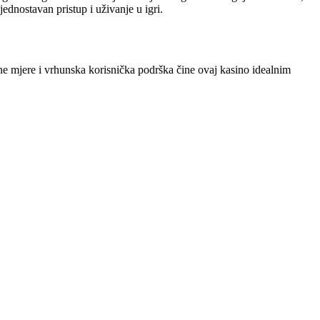
dnostavan pristup i uživanje u igri.
ne mjere i vrhunska korisnička podrška čine ovaj kasino idealnim