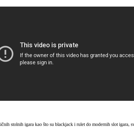
čnih stolnih igara kao što su blackjack i rulet do modernih slot igara, 