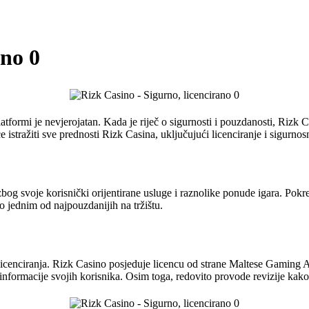
ano 0
atformi je nevjerojatan. Kada je riječ o sigurnosti i pouzdanosti, Rizk
e istražiti sve prednosti Rizk Casina, uključujući licenciranje i sigurno
zbog svoje korisnički orijentirane usluge i raznolike ponude igara. Pokr
ino jednim od najpouzdanijih na tržištu.
 licenciranja. Rizk Casino posjeduje licencu od strane Maltese Gaming Au
o informacije svojih korisnika. Osim toga, redovito provode revizije kako