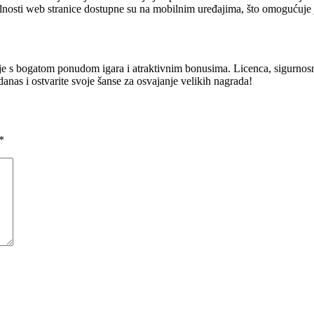
lnosti web stranice dostupne su na mobilnim uređajima, što omogućuje je
nje s bogatom ponudom igara i atraktivnim bonusima. Licenca, sigurnos
danas i ostvarite svoje šanse za osvajanje velikih nagrada!
*