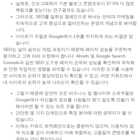
실제로, 인포그래픽이 기본 블로그 콘텐츠보다 37.5% 더 많은
백링크를 얻는다는 연구결과도 있습니다.
그러므로, SEO를 일회성 캠페인으로 봐서는 안되며 마케팅을
지속적으로 고객 중심으로 얼라인하는 운영의 개념으로 봐야합
니다.
사이트가 저절로 Google에서 1위를 차지하게 되는 비결은 없
습니다.
SEO는 살아 숨쉬는 작업 과정이기 때문에 페이지 성능을 꾸준하게
평가하고 그에 따라 수정해야 합니다. Ahrefs 및 Google Search
Console과 같은 SEO 도구로 페이지 순위와 성능을 확인하여 최적화
로 인한 직접적인 영향을 파악할 수 있습니다. 이러한 도구를 사용하
면 사이트의 순위가 향상되었는지 확인할 수 있고, 어떤 키워드에서
내 사이트의 순위가 높게 나오는지 확인할 수 있습니다.
그렇기 때문에 당연히 모든 비즈니스 및 웹사이트 소유주들은
Google에서 자신들의 정보를 사람들이 찾기 쉽도록 만들기 위
해서라면 할 수 있는 모든 것을 합니다.
간단한 몇 가지 단계만으로 특정 분야에 대한 권위자가 될 수
있습니다.
이제는 키워드 최적화만으로는 충분하지 않으며, 사용자의 검
색 의도를 깊이 이해하고 이에 부합하는 고품질의 콘텐츠를 제
공하는 것이 핵심입니다.