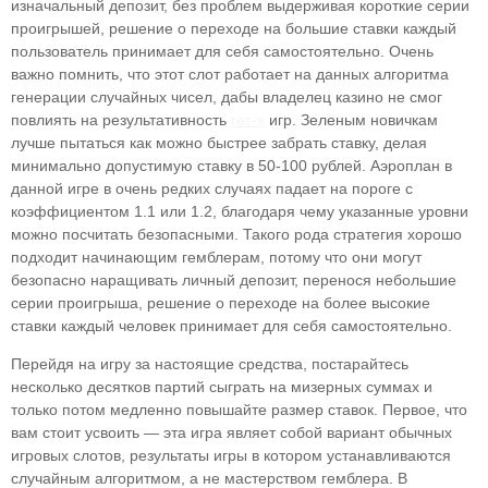
изначальный депозит, без проблем выдерживая короткие серии
проигрышей, решение о переходе на большие ставки каждый
пользователь принимает для себя самостоятельно. Очень
важно помнить, что этот слот работает на данных алгоритма
генерации случайных чисел, дабы владелец казино не смог
повлиять на результативность
гет-х
игр. Зеленым новичкам
лучше пытаться как можно быстрее забрать ставку, делая
минимально допустимую ставку в 50-100 рублей. Аэроплан в
данной игре в очень редких случаях падает на пороге с
коэффициентом 1.1 или 1.2, благодаря чему указанные уровни
можно посчитать безопасными. Такого рода стратегия хорошо
подходит начинающим гемблерам, потому что они могут
безопасно наращивать личный депозит, перенося небольшие
серии проигрыша, решение о переходе на более высокие
ставки каждый человек принимает для себя самостоятельно.
Перейдя на игру за настоящие средства, постарайтесь
несколько десятков партий сыграть на мизерных суммах и
только потом медленно повышайте размер ставок. Первое, что
вам стоит усвоить — эта игра являет собой вариант обычных
игровых слотов, результаты игры в котором устанавливаются
случайным алгоритмом, а не мастерством гемблера. В