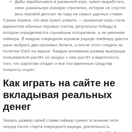
Дабы зарабатывать в указанной игре, нужно выработать
свою уникальную игровую стратегию, которая не спустит
весь игровой депозит за пару не самых удачных ставок.
Самое первое, что вам нужно усвоить — указанная игра стала
вариантом обычных игровых слотов, результаты победы в
котором определяются случайным алгоритмом, а не умением
геймера. В каждом очередном игровом раунде гемблеру дается
шанс выбрать два призовых билета, а после этого следить за
полетом GetX на экране. Каждое мгновение размер выигрыша
пользователя растёт, но заодно с ним растёт и вероятность
того, что аэроплан упадет и все поставленные средства
попросту сгорят.
Как играть на сайте не
вкладывая реальных
денег
Указать размер своей ставки геймер сумеет в течение пяти
секунд после старта очередного раунда, длительность