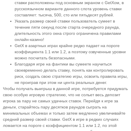
ставки расположены под основным экраном с GetXом, в
русскоязычном варианте данного слота уровень ставки
составляет: тысяча, 500, сто или пятьдесят рублей.
Указать размер своей ставки пользователь сумеет в
течение пяти секунд после старта очередного раунда,
длительность этого окна строго ограничена правилами
онлайн-казино!
GetX в азартных играх крайне редко падает на пороге
коэффициента 1.1 или 1.2, а поэтому озвученные уровни
можно посчитать безопасными.
Благодаря игре на фантики вы сумеете научиться
своевременно делать ставку, понять как контролировать
риск, создать свою стратегию игры, освоить правила игры,
не проиграв при этом ни цента реальных денег.
Чтобы получать выигрыш в данной игре, потребуется придумать
свою особую игровую стратегию, что не сольет весь депозит
игрока за пару не самых удачных ставок. Перейдя к игре за
деньги, старайтесь пару десятков раундов сыграть на
минимальных объемах и только затем медленно увеличивайте
средний размер своей ставки. GetX в игре в редких случаях
ломается на пороге с коэффициентом 1.1 или 1.2, по этой