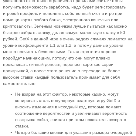
указанного окна точно ограничена правилами сайта! Чтобы
получить возможность заработка, надо будет регистрировать
игровой профиль и пополнить собственный счет в игре при
помощи карты любого банка, электронного кошелька или
криптовалюты. Зелёным новичкам лучше пытаться как можно
быстрее забрать ставку, делая самую маленькую ставку в 50
рублей. GetX в данной игре в очень редких случаях ломается на
уровне коэффициента 1.1 или 1.2, а потому данные уровни
можно посчитать безопасными. Такая стратегия хорошо
подойдет начинающим, потому что они могут плавно
прокачивать личный депозит, перенося короткие серии
проигрышей, а после этого решение о переходе на более
высокие ставки каждый пользователь принимает для себя
самостоятельно.
Не взирая на этот фактор, некоторые казино, могут
копировать столь популярную азартную игру GetX и
вносить изменения в исходный код, которые ломают
соотношение вероятностей и увеличивают вероятность
выигрыша сайта, снижая при этом показатель возврата
ставки.
Четыре большие кнопки для указания размера очередной