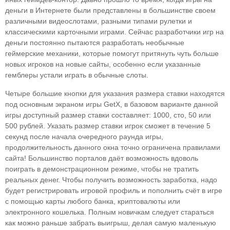
деньги в Интернете были представлены в большинстве своем
различными видеослотами, разными типами рулетки и
классическими карточными играми. Сейчас разработчики игр на
деньги постоянно пытаются разработать необычные
геймерские механики, которые помогут притянуть чуть больше
новых игроков на новые сайты, особенно если указанные
гемблеры устали играть в обычные слоты.
Четыре большие кнопки для указания размера ставки находятся
под основным экраном игры GetX, в базовом варианте данной
игры доступный размер ставки составляет: 1000, сто, 50 или
500 рублей. Указать размер ставки игрок сможет в течение 5
секунд после начала очередного раунда игры,
продолжительность данного окна точно ограничена правилами
сайта! Большинство порталов даёт возможность вдоволь
поиграть в демонстрационном режиме, чтобы не тратить
реальных денег. Чтобы получить возможность заработка, надо
будет регистрировать игровой профиль и пополнить счёт в игре
с помощью карты любого банка, криптовалюты или
электронного кошелька. Полным новичкам следует стараться
как можно раньше забрать выигрыш, делая самую маленькую