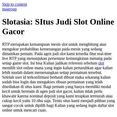
Skip to content
magroup
Slotasia: SItus Judi Slot Online
Gacor
RTP merupakan kemampuan mesin slot untuk menghitung atau
mengukur probabilitas kemenangan pada mesin yang sedang
dimainkan pemain. Pada agen judi slot kami tersedia fitur real-time
live RTP yang menunjukan persentase kemungkinan menang pada
setiap game slot. Ini bisa Kalian jadikan referensi sebelum
slot
memilih slot online mana yang ingin kalian pertaruhkan agar kalian
lebih mudah dalam memenangkan setiap permainan tersebut.
Setelah user id terkonfirmasi berhasil dibuat maka sekarang kalian
sudah bisa login dan mengakses ribuan permainan yang telah
disediakan di situs kami. Bagi pemain yang hanya memiliki modal
kecil untuk bermain di agen judi slot gacor, kalian tidak perlu
khawatir karena nominal deposit yang kami terapkan termurah atau
cukup kecil yaitu 10 ribu saja. Tentu situs kami menjadi pilihan yang
sangat cocok untuk dipilih bagi Kalian yang sedang ingin daftar slot
online untuk mencari cuan.