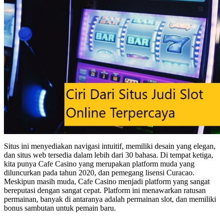
Situs ini menyediakan navigasi intuitif, memiliki desain yang elegan,
dan situs web tersedia dalam lebih dari 30 bahasa. Di tempat ketiga,
kita punya Cafe Casino yang merupakan platform muda yang
diluncurkan pada tahun 2020, dan pemegang lisensi Curacao.
Meskipun masih muda, Cafe Casino menjadi platform yang sangat
bereputasi dengan sangat cepat. Platform ini menawarkan ratusan
permainan, banyak di antaranya adalah permainan slot, dan memiliki
bonus sambutan untuk pemain baru.