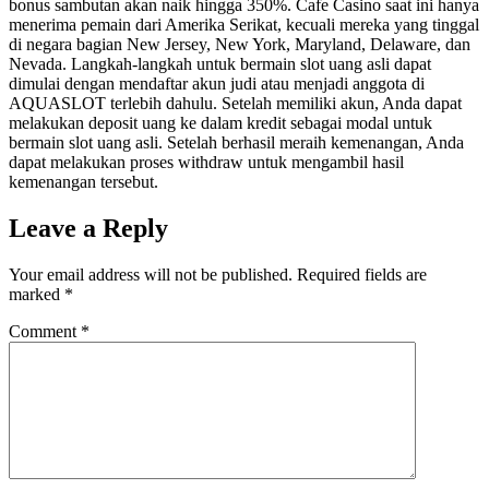
bonus sambutan akan naik hingga 350%. Cafe Casino saat ini hanya
menerima pemain dari Amerika Serikat, kecuali mereka yang tinggal
di negara bagian New Jersey, New York, Maryland, Delaware, dan
Nevada. Langkah-langkah untuk bermain slot uang asli dapat
dimulai dengan mendaftar akun judi atau menjadi anggota di
AQUASLOT terlebih dahulu. Setelah memiliki akun, Anda dapat
melakukan deposit uang ke dalam kredit sebagai modal untuk
bermain slot uang asli. Setelah berhasil meraih kemenangan, Anda
dapat melakukan proses withdraw untuk mengambil hasil
kemenangan tersebut.
Leave a Reply
Your email address will not be published.
Required fields are
marked
*
Comment
*