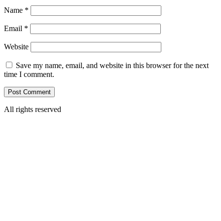
Name
*
Email
*
Website
Save my name, email, and website in this browser for the next
time I comment.
All rights reserved