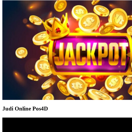
Judi Online Pos4D