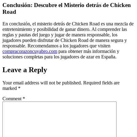
Conclusión: Descubre el Misterio detrás de Chicken
Road
En conclusión, el misterio detrás de Chicken Road es una mezcla de
entretenimiento y posibilidad de ganar dinero. Al comprender las
reglas y pautas del juego y jugar de manera responsable, los
jugadores pueden disfrutar de Chicken Road de manera segura y
responsable. Recomendamos a los jugadores que visiten
compracorazoncuyabro.com
para obtener más información y
soluciones completas para los jugadores de azar en España.
Leave a Reply
Your email address will not be published.
Required fields are
marked
*
Comment
*