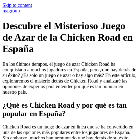
Skip to content
magroup
Descubre el Misterioso Juego
de Azar de la Chicken Road en
España
En los últimos tiempos, el juego de azar Chicken Road ha
conquistado a muchos jugadores en España, pero ¿qué hay detrás de
su éxito? ¿Es solo un juego de azar o hay algo más? En este artículo,
exploraremos el misterio detrás de Chicken Road y analizaré las
opiniones de expertos para entender por qué es tan popular en
nuestro país.
¿Qué es Chicken Road y por qué es tan
popular en España?
Chicken Road es un juego de azar en línea que se ha convertido en
una de las opciones más populares entre los jugadores de España.
Sin embargo, muchos han preguntado qué hay detrás de su éxito.