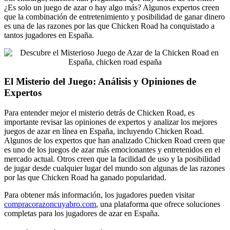
¿Es solo un juego de azar o hay algo más? Algunos expertos creen
que la combinación de entretenimiento y posibilidad de ganar dinero
es una de las razones por las que Chicken Road ha conquistado a
tantos jugadores en España.
El Misterio del Juego: Análisis y Opiniones de
Expertos
Para entender mejor el misterio detrás de Chicken Road, es
importante revisar las opiniones de expertos y analizar los mejores
juegos de azar en línea en España, incluyendo Chicken Road.
Algunos de los expertos que han analizado Chicken Road creen que
es uno de los juegos de azar más emocionantes y entretenidos en el
mercado actual. Otros creen que la facilidad de uso y la posibilidad
de jugar desde cualquier lugar del mundo son algunas de las razones
por las que Chicken Road ha ganado popularidad.
Para obtener más información, los jugadores pueden visitar
compracorazoncuyabro.com
, una plataforma que ofrece soluciones
completas para los jugadores de azar en España.