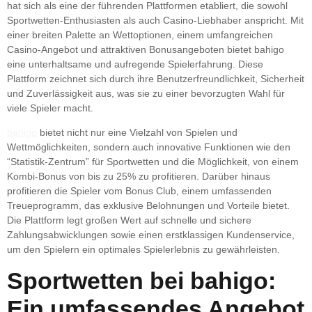
hat sich als eine der führenden Plattformen etabliert, die sowohl
Sportwetten-Enthusiasten als auch Casino-Liebhaber anspricht. Mit
einer breiten Palette an Wettoptionen, einem umfangreichen
Casino-Angebot und attraktiven Bonusangeboten bietet bahigo
eine unterhaltsame und aufregende Spielerfahrung. Diese
Plattform zeichnet sich durch ihre Benutzerfreundlichkeit, Sicherheit
und Zuverlässigkeit aus, was sie zu einer bevorzugten Wahl für
viele Spieler macht.
bahigo
bietet nicht nur eine Vielzahl von Spielen und
Wettmöglichkeiten, sondern auch innovative Funktionen wie den
“Statistik-Zentrum” für Sportwetten und die Möglichkeit, von einem
Kombi-Bonus von bis zu 25% zu profitieren. Darüber hinaus
profitieren die Spieler vom Bonus Club, einem umfassenden
Treueprogramm, das exklusive Belohnungen und Vorteile bietet.
Die Plattform legt großen Wert auf schnelle und sichere
Zahlungsabwicklungen sowie einen erstklassigen Kundenservice,
um den Spielern ein optimales Spielerlebnis zu gewährleisten.
Sportwetten bei bahigo:
Ein umfassendes Angebot