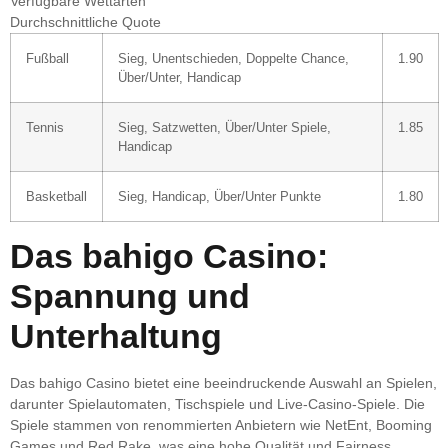
Verfügbare Wettarten
Durchschnittliche Quote
Fußball
Sieg, Unentschieden, Doppelte Chance,
1.90
Über/Unter, Handicap
Tennis
Sieg, Satzwetten, Über/Unter Spiele,
1.85
Handicap
Basketball
Sieg, Handicap, Über/Unter Punkte
1.80
Das bahigo Casino:
Spannung und
Unterhaltung
Das bahigo Casino bietet eine beeindruckende Auswahl an Spielen,
darunter Spielautomaten, Tischspiele und Live-Casino-Spiele. Die
Spiele stammen von renommierten Anbietern wie NetEnt, Booming
Games und Red Rake, was eine hohe Qualität und Fairness