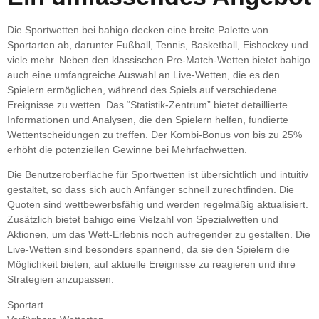
Die Sportwetten bei bahigo decken eine breite Palette von
Sportarten ab, darunter Fußball, Tennis, Basketball, Eishockey und
viele mehr. Neben den klassischen Pre-Match-Wetten bietet bahigo
auch eine umfangreiche Auswahl an Live-Wetten, die es den
Spielern ermöglichen, während des Spiels auf verschiedene
Ereignisse zu wetten. Das “Statistik-Zentrum” bietet detaillierte
Informationen und Analysen, die den Spielern helfen, fundierte
Wettentscheidungen zu treffen. Der Kombi-Bonus von bis zu 25%
erhöht die potenziellen Gewinne bei Mehrfachwetten.
Die Benutzeroberfläche für Sportwetten ist übersichtlich und intuitiv
gestaltet, so dass sich auch Anfänger schnell zurechtfinden. Die
Quoten sind wettbewerbsfähig und werden regelmäßig aktualisiert.
Zusätzlich bietet bahigo eine Vielzahl von Spezialwetten und
Aktionen, um das Wett-Erlebnis noch aufregender zu gestalten. Die
Live-Wetten sind besonders spannend, da sie den Spielern die
Möglichkeit bieten, auf aktuelle Ereignisse zu reagieren und ihre
Strategien anzupassen.
Sportart