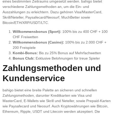
eines bestimmten Zeitraums umgesetzt werden. bahigo bietet
verschiedene Zahlungsmethoden an, um die Ein- und
Auszahlungen zu erleichtern. Dazu gehören Visa/MasterCard,
Skrill/Neteller, Paysafecard/Neosurf, MuchBetter sowie
Bitcoin/ETH/XRP/USDT/LTC.
Willkommensbonus (Sport):
100% bis zu 400 CHF + 100
CHF Freiwetten
Willkommensbonus (Casino):
100% bis zu 2.000 CHF +
200 Freispiele
Kombi-Bonus:
Bis zu 25% Bonus auf Mehrfachwetten
Bonus Club:
Exklusive Belohnungen für treue Spieler
Zahlungsmethoden und
Kundenservice
bahigo bietet eine breite Palette an sicheren und schnellen
Zahlungsmethoden, darunter Kreditkarten wie Visa und
MasterCard, E-Wallets wie Skrill und Neteller, sowie Prepaid-Karten
wie Paysafecard und Neosurf. Auch Kryptowährungen wie Bitcoin,
Ethereum, Ripple, USDT und Litecoin werden akzeptiert. Die