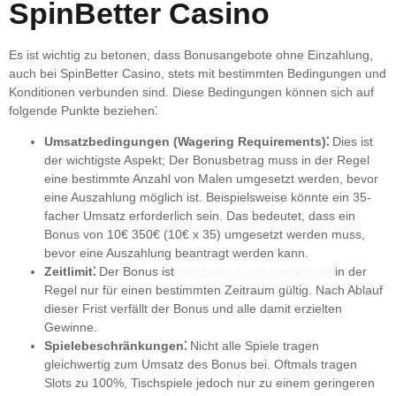
SpinBetter Casino
Es ist wichtig zu betonen, dass Bonusangebote ohne Einzahlung,
auch bei SpinBetter Casino, stets mit bestimmten Bedingungen und
Konditionen verbunden sind. Diese Bedingungen können sich auf
folgende Punkte beziehen⁚
Umsatzbedingungen (Wagering Requirements)⁚
Dies ist
der wichtigste Aspekt; Der Bonusbetrag muss in der Regel
eine bestimmte Anzahl von Malen umgesetzt werden, bevor
eine Auszahlung möglich ist. Beispielsweise könnte ein 35-
facher Umsatz erforderlich sein. Das bedeutet, dass ein
Bonus von 10€ 350€ (10€ x 35) umgesetzt werden muss,
bevor eine Auszahlung beantragt werden kann.
Zeitlimit⁚
Der Bonus ist
spinbetter casino erfahrung
in der
Regel nur für einen bestimmten Zeitraum gültig. Nach Ablauf
dieser Frist verfällt der Bonus und alle damit erzielten
Gewinne.
Spielebeschränkungen⁚
Nicht alle Spiele tragen
gleichwertig zum Umsatz des Bonus bei. Oftmals tragen
Slots zu 100%, Tischspiele jedoch nur zu einem geringeren