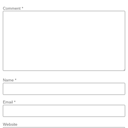
Comment
*
Name
*
Email
*
Website