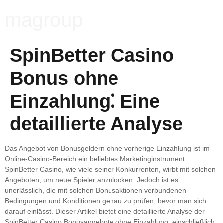
magroup
SpinBetter Casino
Bonus ohne
Einzahlung⁚ Eine
detaillierte Analyse
Das Angebot von Bonusgeldern ohne vorherige Einzahlung ist im
Online-Casino-Bereich ein beliebtes Marketinginstrument.
SpinBetter Casino, wie viele seiner Konkurrenten, wirbt mit solchen
Angeboten, um neue Spieler anzulocken. Jedoch ist es
unerlässlich, die mit solchen Bonusaktionen verbundenen
Bedingungen und Konditionen genau zu prüfen, bevor man sich
darauf einlässt. Dieser Artikel bietet eine detaillierte Analyse der
SpinBetter Casino Bonusangebote ohne Einzahlung, einschließlich