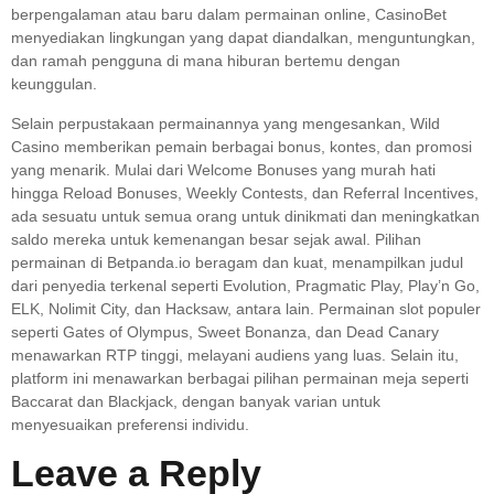
berpengalaman atau baru dalam permainan online, CasinoBet
menyediakan lingkungan yang dapat diandalkan, menguntungkan,
dan ramah pengguna di mana hiburan bertemu dengan
keunggulan.
Selain perpustakaan permainannya yang mengesankan, Wild
Casino memberikan pemain berbagai bonus, kontes, dan promosi
yang menarik. Mulai dari Welcome Bonuses yang murah hati
hingga Reload Bonuses, Weekly Contests, dan Referral Incentives,
ada sesuatu untuk semua orang untuk dinikmati dan meningkatkan
saldo mereka untuk kemenangan besar sejak awal. Pilihan
permainan di Betpanda.io beragam dan kuat, menampilkan judul
dari penyedia terkenal seperti Evolution, Pragmatic Play, Play’n Go,
ELK, Nolimit City, dan Hacksaw, antara lain. Permainan slot populer
seperti Gates of Olympus, Sweet Bonanza, dan Dead Canary
menawarkan RTP tinggi, melayani audiens yang luas. Selain itu,
platform ini menawarkan berbagai pilihan permainan meja seperti
Baccarat dan Blackjack, dengan banyak varian untuk
menyesuaikan preferensi individu.
Leave a Reply