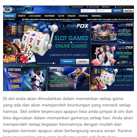
Di sini anda akan dimudahkan dalam memainkan setiap game
yang ada dan akan memperoleh keuntungan yang menarik setiap
harinya. Slot online terpercaya apapun bisa anda jumpai di sini dan
bisa digunakan dalam memainkan gamenya setiap hari. Anda akan
memperoleh setiap kegiatan bermainnya dengan mudah dan
kegiatan bermain apapun akan berlangsung secara aman. Karena