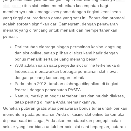
slot gacor
situs slot online memberikan kesempatan bagi
membernya untuk mengakses game dengan tingkat keonlinean
yang tinggi dari produsen game yang satu ini. Bonus dan promosi
adalah sorotan signifikan dari Gamegram, dengan penawaran
menarik yang dirancang untuk menarik dan mempertahankan
pemain.
Dari taruhan olahraga hingga permainan kasino langsung
dan slot online, setiap pilihan di situs kami hadir dengan
bonus menarik serta peluang menang besar.
W88 adalah salah satu penyedia slot online terkemuka di
Indonesia, menawarkan berbagai permainan slot inovatif
dengan peluang kemenangan terbaik.
Pada tahun 2018, taruhan olahraga dilegalkan di tingkat
federal, dengan pencabutan PASPA.
Namun, meskipun begitu tersebar luas dan mudah diakses,
tetap penting di mana Anda memainkannya.
Gunakan putaran gratis atau penawaran bonus tunai untuk berikan
momentum pada permainan Anda di kasino slot online terkemuka
di pasar saat ini. Juga, Anda akan mendapatkan pengoptimalan
seluler yang luar biasa untuk bermain slot saat bepergian, putaran