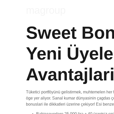
magroup
Sweet Bon
Yeni Üyel
Avantajlari
Tüketici portföyünü gelistirmek, muhtemelen her 
öge yer aliyor. Sanal kumar dünyasinin çagdas çe
bonuslari ile dikkatleri üzerine çekiyor! Esi benz
Bahisseverlere 25.000 lira + 40 ücretsiz s