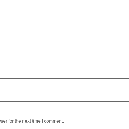
ser for the next time I comment.