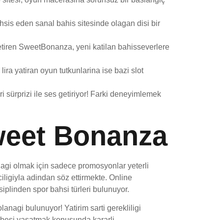
sis eden sanal bahis sitesinde olagan disi bir
etiren SweetBonanza, yeni katilan bahisseverlere
ra yatiran oyun tutkunlarina ise bazi slot
i sürprizi ile ses getiriyor! Farki deneyimlemek
Sweet Bonanza
agi olmak için sadece promosyonlar yeterli
ligiyla adindan söz ettirmekte. Online
iplinden spor bahsi türleri bulunuyor.
anagi bulunuyor! Yatirim sarti gerekliligi
besi yasatmak konusunda kararli.