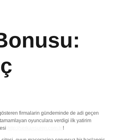
 Bonusu:
nç
t gösteren firmalarin gündeminde de adi geçen
tamamlayan oyunculara verdigi ilk yatirim
tesi
http://serkansuren.com.tr/
!
 sitesi, oyun macerasina sorunsuz bir baslangiç