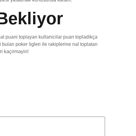
 Bekliyor
t puani toplayan kullanicilar puan topladikça
bulan poker ligleri ile rakiplerine nal toplatan
i kaçirmayin!