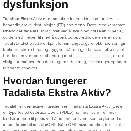
dysfunksjon
Tadalista Ekstra Aktiv er et populært legemiddel som brukes til å
behandle erektil dysfunksjon (ED) hos menn. Dette medikamentet
inneholder tadalafil, som virker ved å øke blodtilførselen til penis,
og dermed hjelper til med å oppnå og opprettholde en ereksjon.
Tadalista Ekstra Aktiv er kjent for sin langvarige effekt, noe som gir
brukerne større frihet og trygghet når det gjelder seksuell aktivitet.
For de som vurderer behandling med
tadalista ekstra aktiv
, er det
viktig å forstå hvordan det fungerer, dosering, bivirkninger og andre
relevante aspekter.
Hvordan fungerer
Tadalista Ekstra Aktiv?
Tadalafil er den aktive ingrediensen i Tadalista Ekstra Aktiv. Det er
en type fosfodiesterase type 5 (PDE5) hemmer som fremmer
blodstrømmen til penis ved å hemme enzymet som bryter ned en
annen forbindelse kalt cGMP. Når cGMP nivåene øker, fører det til
avslapping av blodårene, noe som gjør det lettere for blod å