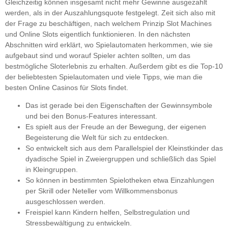
Gleichzeitig können insgesamt nicht mehr Gewinne ausgezahlt
werden, als in der Auszahlungsquote festgelegt. Zeit sich also mit
der Frage zu beschäftigen, nach welchem Prinzip Slot Machines
und Online Slots eigentlich funktionieren. In den nächsten
Abschnitten wird erklärt, wo Spielautomaten herkommen, wie sie
aufgebaut sind und worauf Spieler achten sollten, um das
bestmögliche Sloterlebnis zu erhalten. Außerdem gibt es die Top-10
der beliebtesten Spielautomaten und viele Tipps, wie man die
besten Online Casinos für Slots findet.
Das ist gerade bei den Eigenschaften der Gewinnsymbole
und bei den Bonus-Features interessant.
Es spielt aus der Freude an der Bewegung, der eigenen
Begeisterung die Welt für sich zu entdecken.
So entwickelt sich aus dem Parallelspiel der Kleinstkinder das
dyadische Spiel in Zweiergruppen und schließlich das Spiel
in Kleingruppen.
So können in bestimmten Spielotheken etwa Einzahlungen
per Skrill oder Neteller vom Willkommensbonus
ausgeschlossen werden.
Freispiel kann Kindern helfen, Selbstregulation und
Stressbewältigung zu entwickeln.