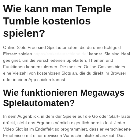
Wie kann man Temple
Tumble kostenlos
spielen?
Online Slots Free sind Spielautomaten, die du ohne Echtgeld-
Einsatz spielen
https://stakedeutschland.de/
kannst. Sie sind ideal
geeignet, um die verschiedenen Spielarten, Themen und
Funktionen kennenzulernen. Die meisten Online-Casinos bieten
eine Vielzahl von kostenlosen Slots an, die du direkt im Browser
oder in einer App spielen kannst.
Wie funktionieren Megaways
Spielautomaten?
In dem Augenblick, in dem der Spieler auf die Go oder Start-Taste
drückt, steht das Ergebnis nämlich eigentlich bereits fest. Jeder
Video Slot ist im Endeffekt so programmiert, dass er verschiedene
Ergebnisse mit einer gewissen Wahrscheinlichkeit anzeigt. Das