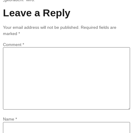
Leave a Reply
Your email address will not be published.
Required fields are
marked
*
Comment
*
Name
*