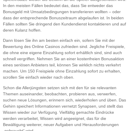
In den meisten Fällen bedeutet das, dass Sie entweder das
Bonusgeld mit Umsatzbedingungen transferieren wollten – oder
dass der entsprechende Bonuszeitraum abgelaufen ist. In beiden
Fällen sollten Sie dringend den Kundendienst kontaktieren und auf
deren Kulanz hoffen.
Dann lösen Sie ihn am besten einfach ein, sofern Sie mit der
Bewertung des Online Casinos zufrieden sind. Jegliche Freispiele,
die ohne eine eigene Einzahlung sofort erhältlich sind, sind auch
schnell vergriffen. Nehmen Sie an einer kostenfreien Bonusaktion
eines seriösen Anbieters teil, können Sie wirklich nichts verkehrt
machen. Um 150 Freispiele ohne Einzahlung sofort zu erhalten,
scrollen Sie einfach wieder nach oben.
Schon die Allerjüngsten setzen sich mit den für sie relevanten
Themen auseinander, beobachten, probieren aus, verwerfen,
suchen neue Lösungen, erinnern sich, wiederholen und üben. Das
Gehirn speichert Informationen vernetzt Synapsen, und stellt das
Wissen wieder zur Verfügung. Vielfältig gemachte Eindrücke
werden verarbeitet, Wissen wird angeeignet, das für die
Bewältigung weiterer, neuer Aufgaben und Herausforderungen
„gebraucht“ wird.