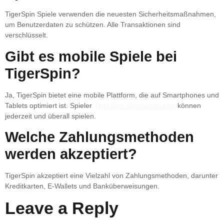
TigerSpin Spiele verwenden die neuesten Sicherheitsmaßnahmen,
um Benutzerdaten zu schützen. Alle Transaktionen sind
verschlüsselt.
Gibt es mobile Spiele bei
TigerSpin?
Ja, TigerSpin bietet eine mobile Plattform, die auf Smartphones und
Tablets optimiert ist. Spieler
TigerSpin Spielautomaten
können
jederzeit und überall spielen.
Welche Zahlungsmethoden
werden akzeptiert?
TigerSpin akzeptiert eine Vielzahl von Zahlungsmethoden, darunter
Kreditkarten, E-Wallets und Banküberweisungen.
Leave a Reply