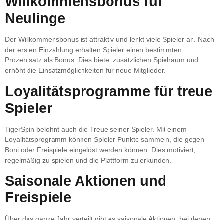
Willkommensbonus für
Neulinge
Der Willkommensbonus ist attraktiv und lenkt viele Spieler an. Nach
der ersten Einzahlung erhalten Spieler einen bestimmten
Prozentsatz als Bonus. Dies bietet zusätzlichen Spielraum und
erhöht die Einsatzmöglichkeiten für neue Mitglieder.
Loyalitätsprogramme für treue
Spieler
TigerSpin belohnt auch die Treue seiner Spieler. Mit einem
Loyalitätsprogramm können Spieler Punkte sammeln, die gegen
Boni oder Freispiele eingelöst werden können. Dies motiviert,
regelmäßig zu spielen und die Plattform zu erkunden.
Saisonale Aktionen und
Freispiele
Über das ganze Jahr verteilt gibt es saisonale Aktionen, bei denen