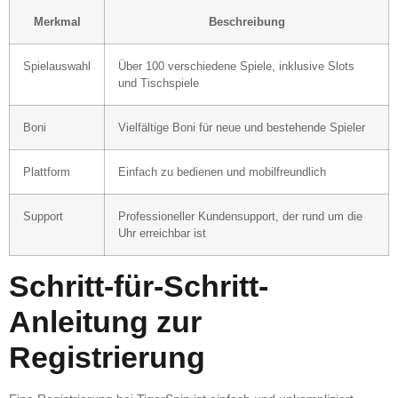
Merkmal
Beschreibung
Spielauswahl
Über 100 verschiedene Spiele, inklusive Slots
und Tischspiele
Boni
Vielfältige Boni für neue und bestehende Spieler
Plattform
Einfach zu bedienen und mobilfreundlich
Support
Professioneller Kundensupport, der rund um die
Uhr erreichbar ist
Schritt-für-Schritt-
Anleitung zur
Registrierung