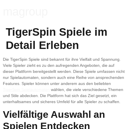
magroup
TigerSpin Spiele im
Detail Erleben
Die TigerSpin Spiele sind bekannt für ihre Vielfalt und Spannung.
Viele Spieler zieht es zu den aufregenden Angeboten, die auf
dieser Plattform bereitgestellt werden. Diese Spiele umfassen nicht
nur Spielautomaten, sondern auch eine Reihe von ansprechenden
Features. Spieler können unter anderem aus den beliebten
TigerSpin Spielautomaten
wählen, die viele verschiedene Themen
und Stile abdecken. Die Plattform hat sich das Ziel gesetzt, ein
unterhaltsames und sicheres Umfeld für alle Spieler zu schaffen.
Vielfältige Auswahl an
Spielen Entdecken