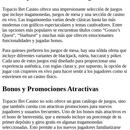
Topacio Bet Casino ofrece una impresionante selección de juegos
que incluye tragamonedas, juegos de mesa y una sección de casino
en vivo. Las tragamonedas varían desde clásicas hasta las más
modernas con gráficos espectaculares y temas cautivadores. Entre
las opciones más populares se encuentran títulos como “Gonzo’s
Quest”, “Starburst” y muchas más que ofrecen emocionantes
funcionalidades y jugadas bonus.
Para quienes prefieren los juegos de mesa, hay una sólida oferta que
incluye diferentes variantes de blackjack, ruleta, baccarat y póker.
Cada uno de estos juegos está diseñado para proporcionar una
experiencia auténtica, con reglas claras y, por supuesto, la opción de
jugar con crupieres en vivo para hacer sentir a los jugadores como si
estuviesen en un casino físico.
Bonos y Promociones Atractivas
Topacio Bet Casino no solo ofrece un gran catálogo de juegos, sino
que también cuenta con atractivas promociones para nuevos
jugadores y usuarios frecuentes. Uno de los bonos más atractivos es
el bono de bienvenida, que a menudo incluye un porcentaje de tu
primer depósito y giros gratis en algunas tragamonedas
seleccionadas. Esto permite a los nuevos jugadores familiarizarse