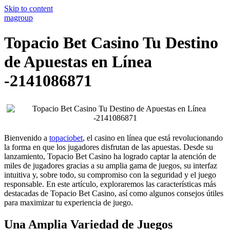
Skip to content
magroup
Topacio Bet Casino Tu Destino
de Apuestas en Línea
-2141086871
Bienvenido a
topaciobet
, el casino en línea que está revolucionando
la forma en que los jugadores disfrutan de las apuestas. Desde su
lanzamiento, Topacio Bet Casino ha logrado captar la atención de
miles de jugadores gracias a su amplia gama de juegos, su interfaz
intuitiva y, sobre todo, su compromiso con la seguridad y el juego
responsable. En este artículo, exploraremos las características más
destacadas de Topacio Bet Casino, así como algunos consejos útiles
para maximizar tu experiencia de juego.
Una Amplia Variedad de Juegos