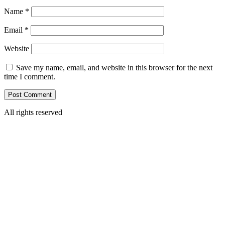
Name
*
Email
*
Website
Save my name, email, and website in this browser for the next
time I comment.
All rights reserved