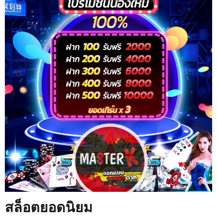
สล็อตยอดนิยม