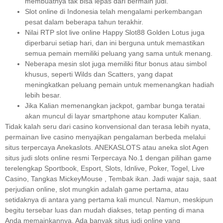
membuatnya tak bisa lepas dari bermain judi.
Slot online di Indonesia telah mengalami perkembangan
pesat dalam beberapa tahun terakhir.
Nilai RTP slot live online Happy Slot88 Golden Lotus juga
diperbarui setiap hari, dan ini berguna untuk memastikan
semua pemain memiliki peluang yang sama untuk menang.
Neberapa mesin slot juga memiliki fitur bonus atau simbol
khusus, seperti Wilds dan Scatters, yang dapat
meningkatkan peluang pemain untuk memenangkan hadiah
lebih besar.
Jika Kalian memenangkan jackpot, gambar bunga teratai
akan muncul di layar smartphone atau komputer Kalian.
Tidak kalah seru dari casino konvensional dan terasa lebih nyata,
permainan live casino menyajikan pengalaman berbeda melalui
situs terpercaya Anekaslots. ANEKASLOTS atau aneka slot Agen
situs judi slots online resmi Terpercaya No.1 dengan pilihan game
terelengkap Sportbook, Esport, Slots, Idnlive, Poker, Togel, Live
Casino, Tangkas MickeyMouse , Tembak ikan. Jadi wajar saja, saat
perjudian online, slot mungkin adalah game pertama, atau
setidaknya di antara yang pertama kali muncul. Namun, meskipun
begitu tersebar luas dan mudah diakses, tetap penting di mana
Anda memainkannya. Ada banyak situs judi online yang