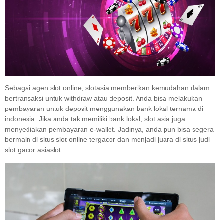
Sebagai agen slot online, slotasia memberikan kemudahan dalam
bertransaksi untuk withdraw atau deposit. Anda bisa melakukan
pembayaran untuk deposit menggunakan bank lokal ternama di
indonesia. Jika anda tak memiliki bank lokal, slot asia juga
menyediakan pembayaran e-wallet. Jadinya, anda pun bisa segera
bermain di situs slot online tergacor dan menjadi juara di situs judi
slot gacor asiaslot.