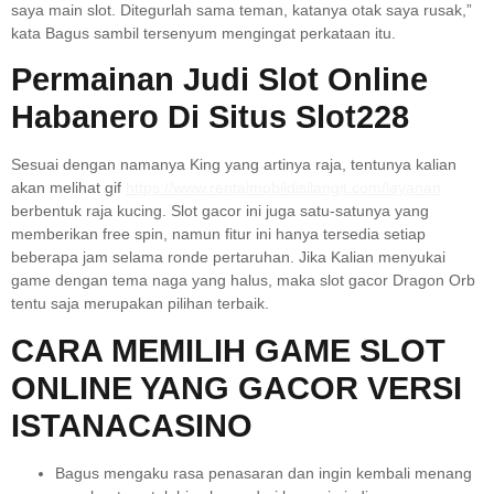
saya main slot. Ditegurlah sama teman, katanya otak saya rusak,”
kata Bagus sambil tersenyum mengingat perkataan itu.
Permainan Judi Slot Online
Habanero Di Situs Slot228
Sesuai dengan namanya King yang artinya raja, tentunya kalian
akan melihat gif
https://www.rentalmobildisilangit.com/layanan
berbentuk raja kucing. Slot gacor ini juga satu-satunya yang
memberikan free spin, namun fitur ini hanya tersedia setiap
beberapa jam selama ronde pertaruhan. Jika Kalian menyukai
game dengan tema naga yang halus, maka slot gacor Dragon Orb
tentu saja merupakan pilihan terbaik.
CARA MEMILIH GAME SLOT
ONLINE YANG GACOR VERSI
ISTANACASINO
Bagus mengaku rasa penasaran dan ingin kembali menang