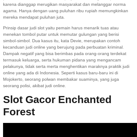
karena dianggap merugikan masyarakat dan melanggar norma
agama. Hanya dengan uang puluhan ribu rupiah memungkinkan
mereka mendapat puluhan juta.
Prinsip dasar judi slot yaitu pemain harus menarik tuas atau
menekan tombol putar untuk memutar gulungan yang berisi
simbol-simbol. Dua kasus itu, kata Devie, merupakan contoh
kecanduan judi online yang berujung pada perbuatan kriminal.
Dampak negatif yang bisa berimbas pada orang-orang terdekat
termasuk keluarga, serta hukuman pidana yang mengancam
pelakunya, tidak serta merta menghentikan maraknya praktik judi
online yang ada di Indonesia. Seperti kasus baru-baru ini di
Mojokerto, seorang polwan membakar suaminya, yang juga
seorang polisi, akibat judi online.
Slot Gacor Enchanted
Forest