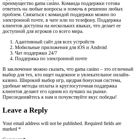
преимущество gama casino. Команда поддержки готова
ответить на любые вопросы и помочь в решении любых
проблем. Связаться с командой поддержки можно по
электронной почте, в чате или по телефону. Поддержка
клиентов доступна на нескольких языках, что делает ее
доступной для игроков со всего мира.
Адаптивный сайт для всех устройств
Мобильные приложения для iOS и Android
Чат поддержки 24/7
Поддержка по электронной почте
В заключение можно сказать, что gama casino – это отличный
выбор для тех, кто ищет надежное и увлекательное онлайн-
казино. Широкий выбор игр, щедрая бонусная система,
удобные методы оплаты и круглосуточная поддержка
клиентов делают его одним из лучших на рынке.
Присоединяйтесь к нам и почувствуйте вкус победы!
Leave a Reply
Your email address will not be published.
Required fields are
marked
*