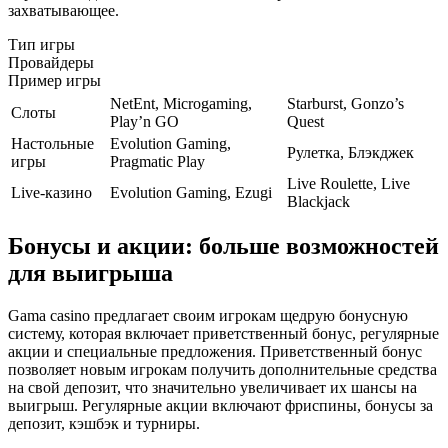
захватывающее.
Тип игры
Провайдеры
Пример игры
NetEnt, Microgaming,
Starburst, Gonzo’s
Слоты
Play’n GO
Quest
Настольные
Evolution Gaming,
Рулетка, Блэкджек
игры
Pragmatic Play
Live Roulette, Live
Live-казино
Evolution Gaming, Ezugi
Blackjack
Бонусы и акции: больше возможностей
для выигрыша
Gama casino предлагает своим игрокам щедрую бонусную
систему, которая включает приветственный бонус, регулярные
акции и специальные предложения. Приветственный бонус
позволяет новым игрокам получить дополнительные средства
на свой депозит, что значительно увеличивает их шансы на
выигрыш. Регулярные акции включают фриспины, бонусы за
депозит, кэшбэк и турниры.