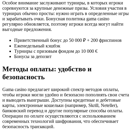
Особое внимание заслуживают турниры, в которых игроки
соревнуются за крупные денежные призы. Условия участия в
турнирах обычно просты: нужно играть в определенные игры
и зарабатывать очки. Бонусная политика gama casino
регулярно обновляется, поэтому игроки всегда могут найти
выгодные предложения.
Приветственный бонус до 50 000 ₽ + 200 фриспинов
Еженедельный кэшбэк
Турниры с призовым фондом до 10 000 €
Бонусы за депозит
Методы оплаты: удобство и
безопасность
Gama casino предлагает широкий спектр методов оплаты,
чтобы игроки могли удобно и безопасно пополнять свои счета
и выводить выигрыши. Доступны кредитные и дебетовые
карты, электронные кошельки (например, Skrill, Neteller),
банковский перевод и другие популярные способы оплаты.
Операции по оплате осуществляются с использованием
современных технологий шифрования, что обеспечивает
безопасность транзакций.