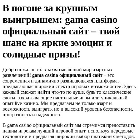
В погоне за крупным
выигрышем: gama casino
официальный сайт – твой
шанс на яркие эмоции и
солидные призы!
Добро пожаловать в захватывающий мир азартных
развлечений!
gama casino официальный сайт
– это
современная и динамично развивающаяся платформа,
предлагающая широкий спектр игровых возможностей. Здесь
каждый сможет найти что-то по душе, будь то классические
слоты, захватывающие настольные игры или уникальный
опыт live-казино. Мы предлагаем не только азарт и
возможность выиграть, но и высокий уровень безопасности,
прозрачность и надежность.
В gama casino официальный сайт мы стремимся предоставить
нашим игрокам лучший игровой опыт, используя передовые
технологии и предлагая широкий выбор платежных методов.