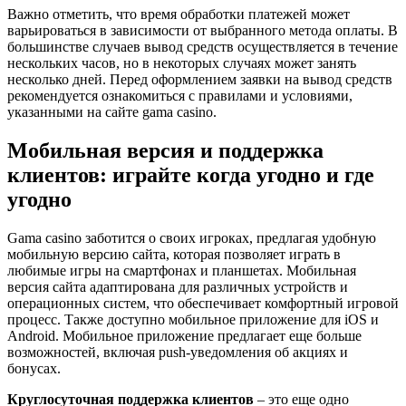
Важно отметить, что время обработки платежей может
варьироваться в зависимости от выбранного метода оплаты. В
большинстве случаев вывод средств осуществляется в течение
нескольких часов, но в некоторых случаях может занять
несколько дней. Перед оформлением заявки на вывод средств
рекомендуется ознакомиться с правилами и условиями,
указанными на сайте gama casino.
Мобильная версия и поддержка
клиентов: играйте когда угодно и где
угодно
Gama casino заботится о своих игроках, предлагая удобную
мобильную версию сайта, которая позволяет играть в
любимые игры на смартфонах и планшетах. Мобильная
версия сайта адаптирована для различных устройств и
операционных систем, что обеспечивает комфортный игровой
процесс. Также доступно мобильное приложение для iOS и
Android. Мобильное приложение предлагает еще больше
возможностей, включая push-уведомления об акциях и
бонусах.
Круглосуточная поддержка клиентов
– это еще одно