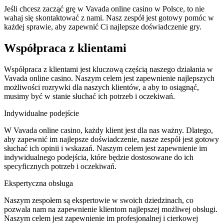
Jeśli chcesz zacząć grę w Vavada online casino w Polsce, to nie
wahaj się skontaktować z nami. Nasz zespół jest gotowy pomóc w
każdej sprawie, aby zapewnić Ci najlepsze doświadczenie gry.
Współpraca z klientami
Współpraca z klientami jest kluczową częścią naszego działania w
Vavada online casino. Naszym celem jest zapewnienie najlepszych
możliwości rozrywki dla naszych klientów, a aby to osiągnąć,
musimy być w stanie słuchać ich potrzeb i oczekiwań.
Indywidualne podejście
W Vavada online casino, każdy klient jest dla nas ważny. Dlatego,
aby zapewnić im najlepsze doświadczenie, nasze zespół jest gotowy
słuchać ich opinii i wskazań. Naszym celem jest zapewnienie im
indywidualnego podejścia, które będzie dostosowane do ich
specyficznych potrzeb i oczekiwań.
Ekspertyczna obsługa
Naszym zespołem są ekspertowie w swoich dziedzinach, co
pozwala nam na zapewnienie klientom najlepszej możliwej obsługi.
Naszym celem jest zapewnienie im profesjonalnej i cierkowej