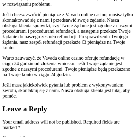
w rozwiązaniu problemu.
Jeśli chcesz zwrócić pieniądze z Vavada online casino, musisz tylko
skontaktować się z nami i przedstawić swoje żądanie. Nasza
obsługa klienta sprawdzi, czy Twoje żądanie jest zgodne z naszymi
procedurami i procedurami refundacji, a następnie przekaże Twoje
żądanie do naszego zespołu refundacji. Po sprawdzeniu Twojego
żądania, nasz zespół refundacji przekaże Ci pieniądze na Twoje
konto.
Warto zauważyć, że Vavada online casino oferuje refundację w
ciągu 24 godzin od złożenia wniosku. Jeśli Twoje żądanie jest
zgodne z naszymi procedurami, Twoje pieniądze będą przekazane
na Twoje konto w ciągu 24 godzin.
Jeśli masz jakiekolwiek pytania lub problem z wykonywaniem
zwrotu, skontaktuj się z nami. Nasza obsługa klienta jest tutaj, aby
pomóc.
Leave a Reply
Your email address will not be published.
Required fields are
marked
*