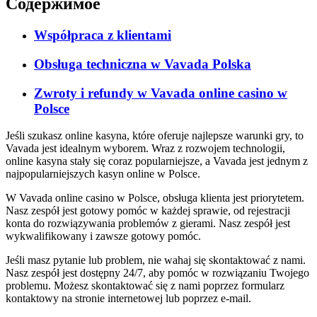
Содержимое
Współpraca z klientami
Obsługa techniczna w Vavada Polska
Zwroty i refundy w Vavada online casino w
Polsce
Jeśli szukasz online kasyna, które oferuje najlepsze warunki gry, to
Vavada jest idealnym wyborem. Wraz z rozwojem technologii,
online kasyna stały się coraz popularniejsze, a Vavada jest jednym z
najpopularniejszych kasyn online w Polsce.
W Vavada online casino w Polsce, obsługa klienta jest priorytetem.
Nasz zespół jest gotowy pomóc w każdej sprawie, od rejestracji
konta do rozwiązywania problemów z gierami. Nasz zespół jest
wykwalifikowany i zawsze gotowy pomóc.
Jeśli masz pytanie lub problem, nie wahaj się skontaktować z nami.
Nasz zespół jest dostępny 24/7, aby pomóc w rozwiązaniu Twojego
problemu. Możesz skontaktować się z nami poprzez formularz
kontaktowy na stronie internetowej lub poprzez e-mail.