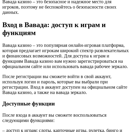
Вавада казино – это безопасное и надежное место для
игроков, поэтому не беспокойтесь о безопасности своих
данных.
Вход в Вавада: доступ к играм и
функциям
Вавада казино – это популярная онлайн-игровая платформа,
которая предлагает игрокам широкий спектр развлекательных
и финансовых возможностей. Для доступа к играм и
функциям Вавада казино вам нужно зарегистрироваться на
официальном сайте или использовать вавада рабочее зеркало.
После регистрации вы сможете войти в свой аккаунт,
используя логин и пароль, которые вы выбрали при
регистрации. Вход в аккаунт доступен на официальном сайте
Вавада казино, а также на вавада зеркало.
Доступные функции
После входа в аккаунт вы сможете воспользоваться
следующими функциями:
– доступ к играм: слоты, карточные игры, рулетка, бинго и