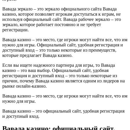
Вавада зеркало – это зеркало официального сайта Вавада
казино, которое позволяет игрокам доступаться к играм, не
используя официальный сайт. Вавада рабочее зеркало – это
зеркало, которое работает постоянно и не требует
регистрации.
Вавада казино – это место, где игроки могут найти все, что им
нужно для игры. Официальный сайт, удобная регистрация и
доступный вход – это только некоторые из преимуществ,
которые предлагает Вавада казино.
Если вы ищете надежного партнера для игры, то Вавада
казино – это ваш выбор. Официальный сайт, удобная
регистрация и доступный вход – это только некоторые из
причин, почему Вавада казино является одним из лидеров на
рынке онлайн-казино.
Вавада казино – это место, где игроки могут найти все, что им
нужно для игры.
Вавада казино – это официальный сайт, удобная регистрация
и доступный вход.
Вавада казино: официальный сайт,