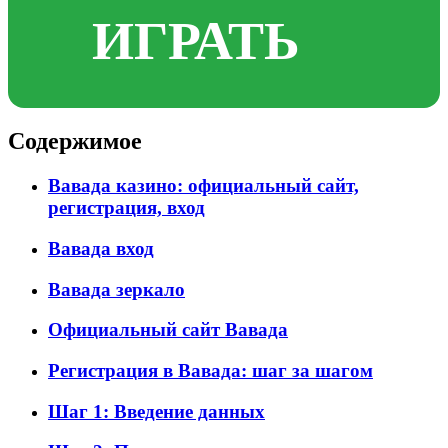
ИГРАТЬ
Содержимое
Вавада казино: официальный сайт,
регистрация, вход
Вавада вход
Вавада зеркало
Официальный сайт Вавада
Регистрация в Вавада: шаг за шагом
Шаг 1: Введение данных